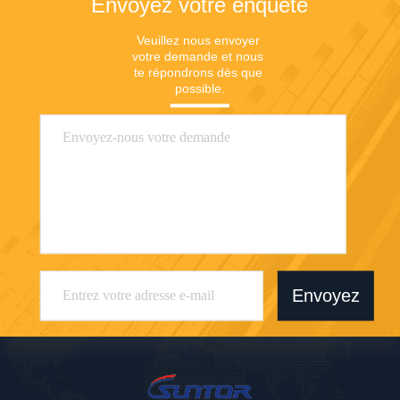
Envoyez votre enquête
Veuillez nous envoyer 
votre demande et nous 
te répondrons dès que 
possible.
Envoyez