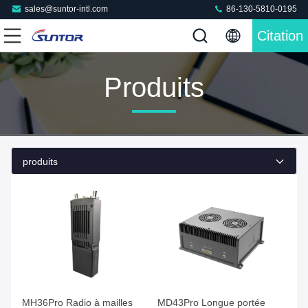
sales@suntor-intl.com
86-130-5810-0195
Citation
Produits
produits
MH36Pro Radio à mailles
MD43Pro Longue portée