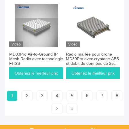
Vidéo
Vidéo
MD33Pro Air-to-Ground IP
Radio maillée pour drone
Mesh Radio avec technologie
MD30Pro avec cryptage AES
FHSS
et débit de données de 25
Mbps
Obtenez le meilleur prix
Obtenez le meilleur prix
1
2
3
4
5
6
7
8