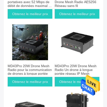
portatives avec 52 Mbps de
Drone Mesh Radio AES256
débit de données maximal 64
Réseau sans fil
nœuds IP Mesh et une
distance de transmission de
Obtenez le meilleur prix
Obtenez le meilleur prix
5 km pour le sauvetage
d'urgence
MD43Pro 20W Drone Mesh
MD43Pro 20W Drone Mesh
Radio pour la communication
Radio Un drone à longue
de drones à longue portée
portée réseau IP Mesh
Obtenez le meilleur prix
Obtenez le meilleur prix