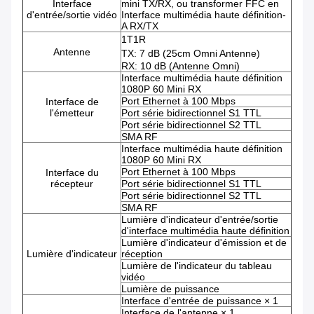
Interface
mini TX/RX, ou transformer FFC en
d'entrée/sortie vidéo
Interface multimédia haute définition-
A RX/TX
1T1R
Antenne
TX: 7 dB (25cm Omni Antenne)
RX: 10 dB (Antenne Omni)
Interface multimédia haute définition
1080P 60 Mini RX
Port Ethernet à 100 Mbps
Interface de
l'émetteur
Port série bidirectionnel S1 TTL
Port série bidirectionnel S2 TTL
SMA RF
Interface multimédia haute définition
1080P 60 Mini RX
Port Ethernet à 100 Mbps
Interface du
récepteur
Port série bidirectionnel S1 TTL
Port série bidirectionnel S2 TTL
SMA RF
Lumière d'indicateur d'entrée/sortie
d'interface multimédia haute définition
Lumière d'indicateur d'émission et de
Lumière d'indicateur
réception
Lumière de l'indicateur du tableau
vidéo
Lumière de puissance
Interface d'entrée de puissance × 1
Interface de l'antenne × 1