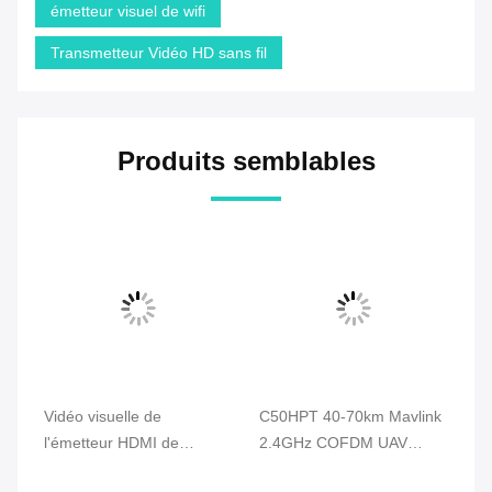
émetteur visuel de wifi
Transmetteur Vidéo HD sans fil
Produits semblables
Vidéo visuelle de
C50HPT 40-70km Mavlink
C5
l'émetteur HDMI de
2.4GHz COFDM UAV
li
le
bourdon d'UAV 720P de
Vidéo émetteur Ultra
Vi