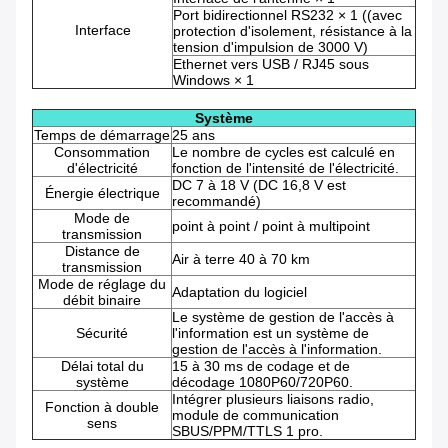
Port bidirectionnel RS232 × 1 ((avec
Interface
protection d'isolement, résistance à la
tension d'impulsion de 3000 V)
Ethernet vers USB / RJ45 sous
Windows × 1
Système
Temps de démarrage
25 ans
Consommation
Le nombre de cycles est calculé en
d'électricité
fonction de l'intensité de l'électricité.
DC 7 à 18 V (DC 16,8 V est
Énergie électrique
recommandé)
Mode de
point à point / point à multipoint
transmission
Distance de
Air à terre 40 à 70 km
transmission
Mode de réglage du
Adaptation du logiciel
débit binaire
Le système de gestion de l'accès à
Sécurité
l'information est un système de
gestion de l'accès à l'information.
Délai total du
15 à 30 ms de codage et de
système
décodage 1080P60/720P60.
Intégrer plusieurs liaisons radio,
Fonction à double
module de communication
sens
SBUS/PPM/TTLS 1 pro.