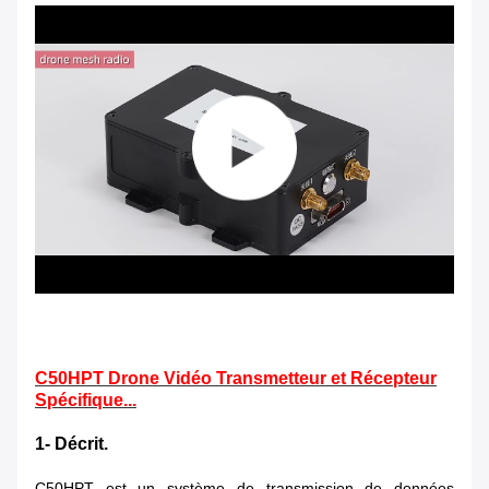
C50HPT Drone Vidéo Transmetteur et Récepteur
Spécifique...
1- Décrit.
C50HPT est un système de transmission de données