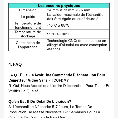
Les besoins physiques
Dimension
24 mm × 73 mm × 76 mm
La valeur maximale de l'échantillon
Le poids
doit être égale ou supérieure à:
Température de
-40°C à 85°C
fonctionnement
Température de
55°C à 100°C
stockage
Technologie CNC/ double coque en
Conception de
alliage d'aluminium avec conception
l'apparence
étanche
4. FAQ
Le Q1.
Puis-Je Avoir Une Commande D'échantillon Pour
L'émetteur Vidéo Sans Fil COFDM?
R: Oui, Nous Accueillons L'ordre D'échantillon Pour Tester Et
Vérifier La Qualité.
Qu'en Est-Il Du Délai De Livraison?
A: L'échantillon Nécessite 5-7 Jours, Le Temps De
Production De Masse Nécessite 1-2 Semaines Pour La
Quantité De Commande Plus Que