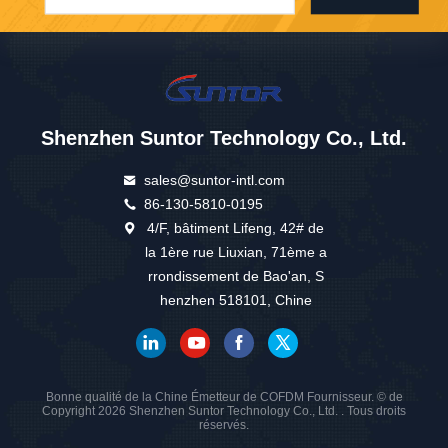
Shenzhen Suntor Technology Co., Ltd.
sales@suntor-intl.com
86-130-5810-0195
4/F, bâtiment Lifeng, 42# de
la 1ère rue Liuxian, 71ème a
rrondissement de Bao'an, S
henzhen 518101, Chine
Bonne qualité de la Chine Émetteur de COFDM Fournisseur. © de
Copyright 2026 Shenzhen Suntor Technology Co., Ltd. . Tous droits
réservés.