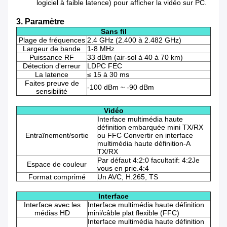
logiciel à faible latence) pour afficher la vidéo sur PC.
3. Paramètre
Sans fil
Plage de fréquences
2.4 GHz (2.400 à 2.482 GHz)
Largeur de bande
1-8 MHz
Puissance RF
33 dBm (air-sol à 40 à 70 km)
Détection d'erreur
LDPC FEC
La latence
≤ 15 à 30 ms
Faites preuve de
-100 dBm ~ -90 dBm
sensibilité
Vidéo
Interface multimédia haute
définition embarquée mini TX/RX
Entraînement/sortie
ou FFC Convertir en interface
multimédia haute définition-A
TX/RX
Par défaut 4:2:0 facultatif: 4:2Je
Espace de couleur
vous en prie.4:4
Format comprimé
Un AVC, H.265, TS
Interface
Interface avec les
Interface multimédia haute définition
médias HD
mini/câble plat flexible (FFC)
Interface multimédia haute définition