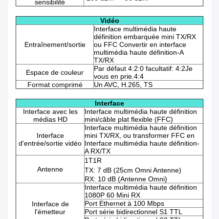
sensibilité
Vidéo
Interface multimédia haute
définition embarquée mini TX/RX
Entraînement/sortie
ou FFC Convertir en interface
multimédia haute définition-A
TX/RX
Par défaut 4:2:0 facultatif: 4:2Je
Espace de couleur
vous en prie.4:4
Format comprimé
Un AVC, H.265, TS
Interface
Interface avec les
Interface multimédia haute définition
médias HD
mini/câble plat flexible (FFC)
Interface multimédia haute définition
Interface
mini TX/RX, ou transformer FFC en
d'entrée/sortie vidéo
Interface multimédia haute définition-
A RX/TX
1T1R
Antenne
TX: 7 dB (25cm Omni Antenne)
RX: 10 dB (Antenne Omni)
Interface multimédia haute définition
1080P 60 Mini RX
Port Ethernet à 100 Mbps
Interface de
l'émetteur
Port série bidirectionnel S1 TTL