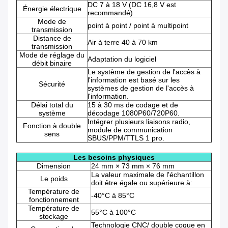
DC 7 à 18 V (DC 16,8 V est
Énergie électrique
recommandé)
Mode de
point à point / point à multipoint
transmission
Distance de
Air à terre 40 à 70 km
transmission
Mode de réglage du
Adaptation du logiciel
débit binaire
Le système de gestion de l'accès à
l'information est basé sur les
Sécurité
systèmes de gestion de l'accès à
l'information.
Délai total du
15 à 30 ms de codage et de
système
décodage 1080P60/720P60.
Intégrer plusieurs liaisons radio,
Fonction à double
module de communication
sens
SBUS/PPM/TTLS 1 pro.
Les besoins physiques
Dimension
24 mm × 73 mm × 76 mm
La valeur maximale de l'échantillon
Le poids
doit être égale ou supérieure à:
Température de
-40°C à 85°C
fonctionnement
Température de
55°C à 100°C
stockage
Technologie CNC/ double coque en