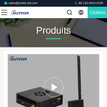
sales@suntor-intl.com
86-130-5810-0195
Citation
Produits