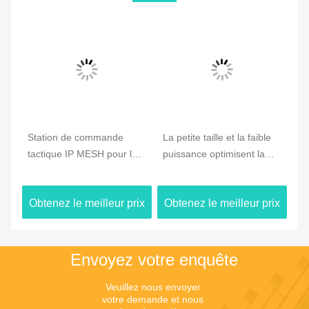
e
Station de commande
La petite taille et la faible
CO
tactique IP MESH pour la
puissance optimisent la
Ra
communication d'urgence
radio en treillis de drone
vé
et de drones
avec un déploiement
ra
ix
Obtenez le meilleur prix
Obtenez le meilleur prix
Ob
rapide et une connectivité
la
de drone longue distance
sa
Envoyez votre enquête
Veuillez nous envoyer 
votre demande et nous 