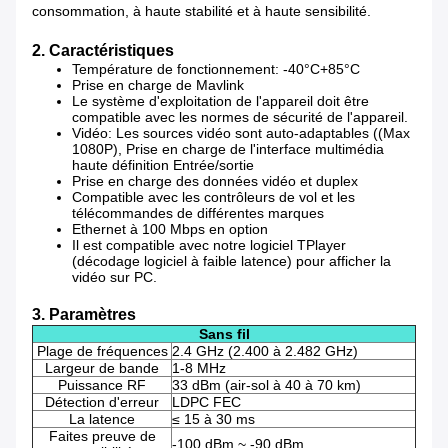
consommation, à haute stabilité et à haute sensibilité.
2. Caractéristiques
Température de fonctionnement: -40°C+85°C
Prise en charge de Mavlink
Le système d'exploitation de l'appareil doit être
compatible avec les normes de sécurité de l'appareil.
Vidéo: Les sources vidéo sont auto-adaptables ((Max
1080P), Prise en charge de l'interface multimédia
haute définition Entrée/sortie
Prise en charge des données vidéo et duplex
Compatible avec les contrôleurs de vol et les
télécommandes de différentes marques
Ethernet à 100 Mbps en option
Il est compatible avec notre logiciel TPlayer
(décodage logiciel à faible latence) pour afficher la
vidéo sur PC.
3. Paramètres
Sans fil
Plage de fréquences
2.4 GHz (2.400 à 2.482 GHz)
Largeur de bande
1-8 MHz
Puissance RF
33 dBm (air-sol à 40 à 70 km)
Détection d'erreur
LDPC FEC
La latence
≤ 15 à 30 ms
Faites preuve de
-100 dBm ~ -90 dBm