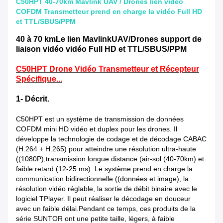
C50HPT 40-70km Mavlink UAV / Drones lien vidéo
COFDM Transmetteur prend en charge la vidéo Full HD
et TTL/SBUS/PPM
40 à 70 km
Le lien Mavlink
UAV/Drones support de
liaison vidéo vidéo Full HD et TTL/SBUS/PPM
C50HPT Drone Vidéo Transmetteur et Récepteur
Spécifique...
1- Décrit.
C50HPT est un système de transmission de données
COFDM mini HD vidéo et duplex pour les drones. Il
développe la technologie de codage et de décodage CABAC
(H.264 + H.265) pour atteindre une résolution ultra-haute
((1080P),transmission longue distance (air-sol (40-70km) et
faible retard (12-25 ms). Le système prend en charge la
communication bidirectionnelle ((données et image), la
résolution vidéo réglable, la sortie de débit binaire avec le
logiciel TPlayer. Il peut réaliser le décodage en douceur
avec un faible délai.Pendant ce temps, ces produits de la
série SUNTOR ont une petite taille, légers, à faible