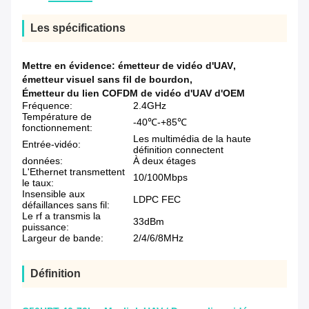
Les spécifications
Mettre en évidence:
émetteur de vidéo d'UAV
,
émetteur visuel sans fil de bourdon
,
Émetteur du lien COFDM de vidéo d'UAV d'OEM
Fréquence:
2.4GHz
Température de
-40℃-+85℃
fonctionnement:
Les multimédia de la haute
Entrée-vidéo:
définition connectent
données:
À deux étages
L'Ethernet transmettent
10/100Mbps
le taux:
Insensible aux
LDPC FEC
défaillances sans fil:
Le rf a transmis la
33dBm
puissance:
Largeur de bande:
2/4/6/8MHz
Définition