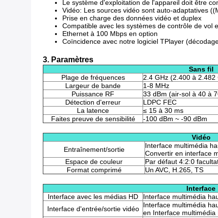
Le système d'exploitation de l'appareil doit être c
Vidéo: Les sources vidéo sont auto-adaptatives ((M
Prise en charge des données vidéo et duplex
Compatible avec les systèmes de contrôle de vol 
Ethernet à 100 Mbps en option
Coïncidence avec notre logiciel TPlayer (décodage l
3. Paramètres
Sans fil
Plage de fréquences
2.4 GHz (2.400 à 2.482
Largeur de bande
1-8 MHz
Puissance RF
33 dBm (air-sol à 40 à 
Détection d'erreur
LDPC FEC
La latence
≤ 15 à 30 ms
Faites preuve de sensibilité
-100 dBm ~ -90 dBm
Vidéo
Interface multimédia h
Entraînement/sortie
Convertir en interface 
Espace de couleur
Par défaut 4:2:0 faculta
Format comprimé
Un AVC, H.265, TS
Interface
Interface avec les médias HD
Interface multimédia haut
Interface multimédia ha
Interface d'entrée/sortie vidéo
en Interface multimédia 