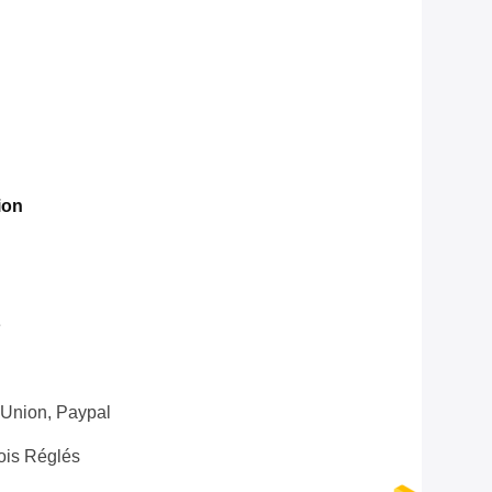
ion
e
 Union, Paypal
ois Réglés