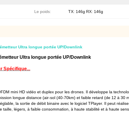
Le poids:
TX: 146g RX: 146g
metteur Ultra longue portée UP/Downlink
metteur Ultra longue portée UP/Downlink
 Spécifique...
DM mini HD vidéo et duplex pour les drones. Il développe la techno
mission longue distance (air-sol (40-70km) et faible retard (de 12 à 3
églable, la sortie de débit binaire avec le logiciel TPlayer. Il peut réa
aille, légers, à faible consommation, à haute stabilité et à haute sensib