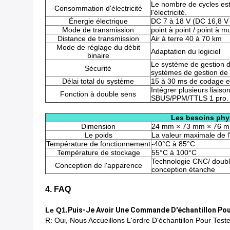
Le nombre de cycles est 
Consommation d'électricité
l'électricité.
Énergie électrique
DC 7 à 18 V (DC 16,8 
Mode de transmission
point à point / point à mu
Distance de transmission
Air à terre 40 à 70 km
Mode de réglage du débit
Adaptation du logiciel
binaire
Le système de gestion de
Sécurité
systèmes de gestion de l
Délai total du système
15 à 30 ms de codage 
Intégrer plusieurs liai
Fonction à double sens
SBUS/PPM/TTLS 1 pro.
Les besoins phy
Dimension
24 mm × 73 mm × 76 
Le poids
La valeur maximale de l'
Température de fonctionnement
-40°C à 85°C
Température de stockage
55°C à 100°C
Technologie CNC/ doubl
Conception de l'apparence
conception étanche
4. FAQ
Le Q1.
Puis-Je Avoir Une Commande D'échantillon Pou
R: Oui, Nous Accueillons L'ordre D'échantillon Pour Tester