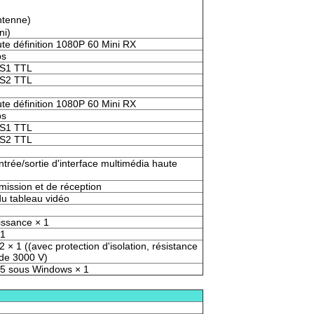
ntenne)
ni)
ute définition 1080P 60 Mini RX
ps
l S1 TTL
l S2 TTL
ute définition 1080P 60 Mini RX
ps
l S1 TTL
l S2 TTL
ntrée/sortie d'interface multimédia haute
mission et de réception
du tableau vidéo
issance × 1
 1
 × 1 ((avec protection d'isolation, résistance
 de 3000 V)
45 sous Windows × 1