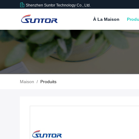
Shenzhen Suntor Technology Co., Ltd.
À La Maison
Produ
Maison
/
Produits