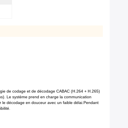
logie de codage et de décodage CABAC (H.264 + H.265)
0 ms). Le système prend en charge la communication
liser le décodage en douceur avec un faible délai.Pendant
ilité.