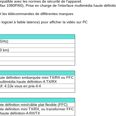
ompatible avec les normes de sécurité de l'appareil.
ax 1080P/60), Prise en charge de l'interface multimédia haute définitio
et les télécommandes de différentes marques
ogiciel à faible latence) pour afficher la vidéo sur PC
 GHz)
70 km)
aute définition embarquée mini TX/RX ou FFC
multimédia haute définition-A TX/RX
tif: 4:2Je vous en prie.4:4
e définition mini/câble plat flexible (FFC)
ute définition mini TX/RX, ou transformer FFC
haute définition-A RX/TX