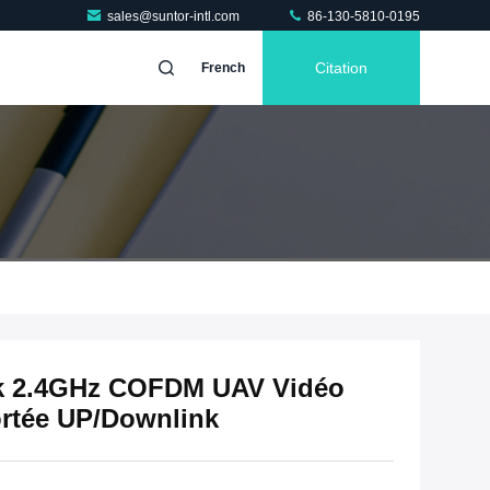
sales@suntor-intl.com
86-130-5810-0195
Citation
French
k 2.4GHz COFDM UAV Vidéo
ortée UP/Downlink