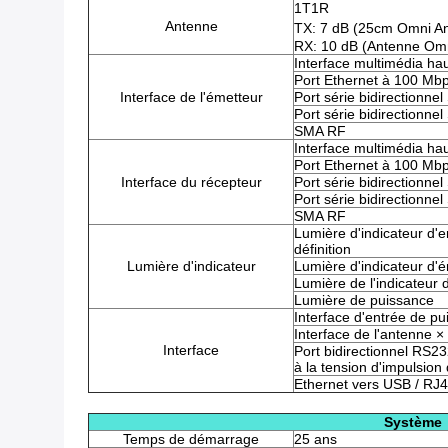
1T1R
Antenne
TX: 7 dB (25cm Omni A
RX: 10 dB (Antenne Om
Interface multimédia ha
Port Ethernet à 100 Mb
Interface de l'émetteur
Port série bidirectionne
Port série bidirectionne
SMA RF
Interface multimédia ha
Port Ethernet à 100 Mb
Interface du récepteur
Port série bidirectionne
Port série bidirectionne
SMA RF
Lumière d'indicateur d'e
définition
Lumière d'indicateur
Lumière d'indicateur d'é
Lumière de l'indicateur 
Lumière de puissance
Interface d'entrée de pu
Interface de l'antenne ×
Interface
Port bidirectionnel RS232
à la tension d'impulsion
Ethernet vers USB / RJ
Système
Temps de démarrage
25 ans