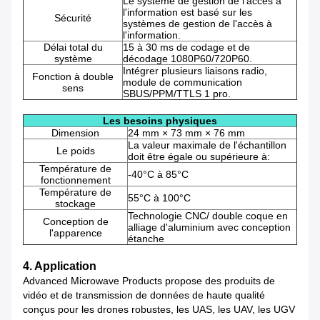
Le système de gestion de l'accès à
l'information est basé sur les
Sécurité
systèmes de gestion de l'accès à
l'information.
Délai total du
15 à 30 ms de codage et de
système
décodage 1080P60/720P60.
Intégrer plusieurs liaisons radio,
Fonction à double
module de communication
sens
SBUS/PPM/TTLS 1 pro.
Les besoins physiques
Dimension
24 mm × 73 mm × 76 mm
La valeur maximale de l'échantillon
Le poids
doit être égale ou supérieure à:
Température de
-40°C à 85°C
fonctionnement
Température de
55°C à 100°C
stockage
Technologie CNC/ double coque en
Conception de
alliage d'aluminium avec conception
l'apparence
étanche
4. Application
Advanced Microwave Products propose des produits de
vidéo et de transmission de données de haute qualité
conçus pour les drones robustes, les UAS, les UAV, les UGV