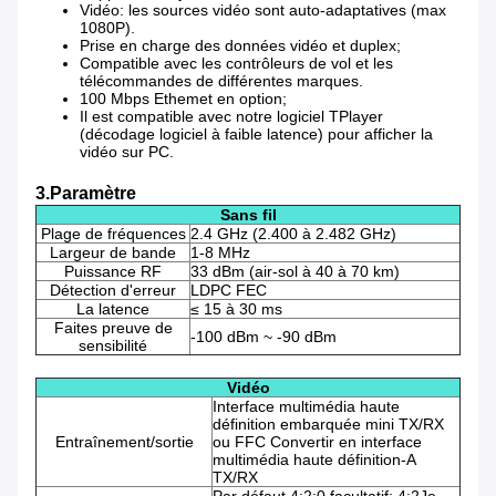
Vidéo: les sources vidéo sont auto-adaptatives (max
1080P).
Prise en charge des données vidéo et duplex;
Compatible avec les contrôleurs de vol et les
télécommandes de différentes marques.
100 Mbps Ethemet en option;
Il est compatible avec notre logiciel TPlayer
(décodage logiciel à faible latence) pour afficher la
vidéo sur PC.
3.Paramètre
Sans fil
Plage de fréquences
2.4 GHz (2.400 à 2.482 GHz)
Largeur de bande
1-8 MHz
Puissance RF
33 dBm (air-sol à 40 à 70 km)
Détection d'erreur
LDPC FEC
La latence
≤ 15 à 30 ms
Faites preuve de
-100 dBm ~ -90 dBm
sensibilité
Vidéo
Interface multimédia haute
définition embarquée mini TX/RX
Entraînement/sortie
ou FFC Convertir en interface
multimédia haute définition-A
TX/RX