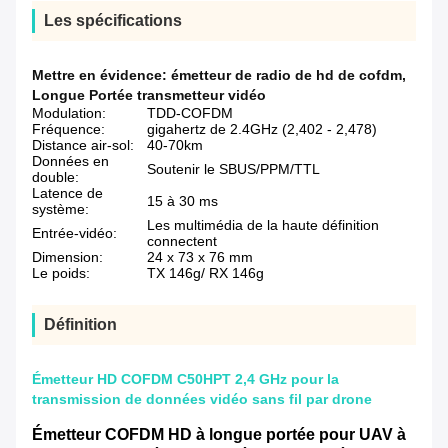
Les spécifications
Mettre en évidence:
émetteur de radio de hd de cofdm
,
Longue Portée transmetteur vidéo
Modulation:
TDD-COFDM
Fréquence:
gigahertz de 2.4GHz (2,402 - 2,478)
Distance air-sol:
40-70km
Données en
Soutenir le SBUS/PPM/TTL
double:
Latence de
15 à 30 ms
système:
Les multimédia de la haute définition
Entrée-vidéo:
connectent
Dimension:
24 x 73 x 76 mm
Le poids:
TX 146g/ RX 146g
Définition
Émetteur HD COFDM C50HPT 2,4 GHz pour la
transmission de données vidéo sans fil par drone
Émetteur COFDM HD à longue portée pour UAV à