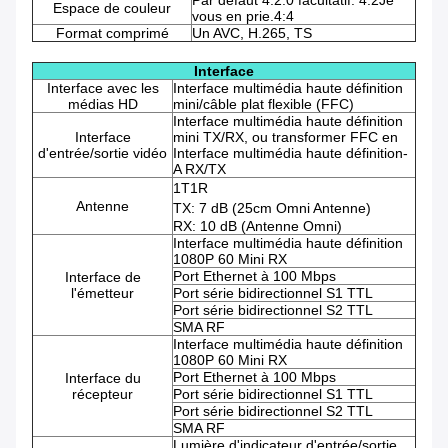
Par défaut 4:2:0 facultatif: 4:2Je
Espace de couleur
vous en prie.4:4
Format comprimé
Un AVC, H.265, TS
Interface
Interface avec les
Interface multimédia haute définition
médias HD
mini/câble plat flexible (FFC)
Interface multimédia haute définition
Interface
mini TX/RX, ou transformer FFC en
d'entrée/sortie vidéo
Interface multimédia haute définition-
A RX/TX
1T1R
Antenne
TX: 7 dB (25cm Omni Antenne)
RX: 10 dB (Antenne Omni)
Interface multimédia haute définition
1080P 60 Mini RX
Port Ethernet à 100 Mbps
Interface de
l'émetteur
Port série bidirectionnel S1 TTL
Port série bidirectionnel S2 TTL
SMA RF
Interface multimédia haute définition
1080P 60 Mini RX
Port Ethernet à 100 Mbps
Interface du
récepteur
Port série bidirectionnel S1 TTL
Port série bidirectionnel S2 TTL
SMA RF
Lumière d'indicateur d'entrée/sortie