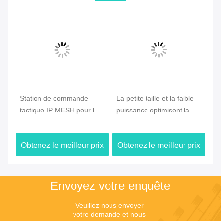
e
Station de commande
La petite taille et la faible
CO
tactique IP MESH pour la
puissance optimisent la
Ra
communication d'urgence
radio en treillis de drone
vé
et de drones
avec un déploiement
ra
ix
Obtenez le meilleur prix
Obtenez le meilleur prix
Ob
rapide et une connectivité
la
de drone longue distance
sa
Envoyez votre enquête
Veuillez nous envoyer 
votre demande et nous 