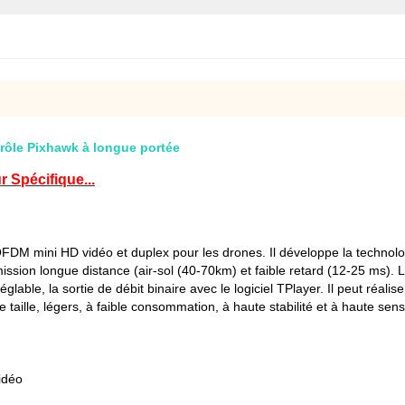
rôle Pixhawk à longue portée
 Spécifique...
DM mini HD vidéo et duplex pour les drones. Il développe la techno
mission longue distance (air-sol (40-70km) et faible retard (12-25 ms
églable, la sortie de débit binaire avec le logiciel TPlayer. Il peut réa
aille, légers, à faible consommation, à haute stabilité et à haute sensib
vidéo