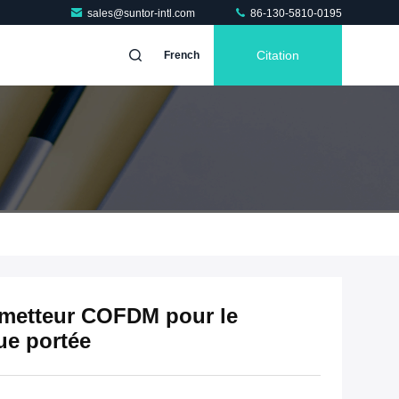
sales@suntor-intl.com
86-130-5810-0195
Citation
French
metteur COFDM pour le
ue portée