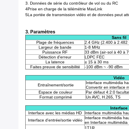
3. Données de série du contrôleur de vol ou du RC
4Prise en charge de la télémétrie MavLink
5La portée de transmission vidéo et de données peut att
3. Paramètres
Sans fil
Plage de fréquences
2.4 GHz (2.400 à 2.482
Largeur de bande
1-8 MHz
Puissance RF
33 dBm (air-sol à 40 à 
Détection d'erreur
LDPC FEC
La latence
≤ 15 à 30 ms
Faites preuve de sensibilité
-100 dBm ~ -90 dBm
Vidéo
Interface multimédia h
Entraînement/sortie
Convertir en interface 
Espace de couleur
Par défaut 4:2:0 faculta
Format comprimé
Un AVC, H.265, TS
Interface
Interface avec les médias HD
Interface multimédia haut
Interface multimédia ha
Interface d'entrée/sortie vidéo
en Interface multimédia 
1T1R