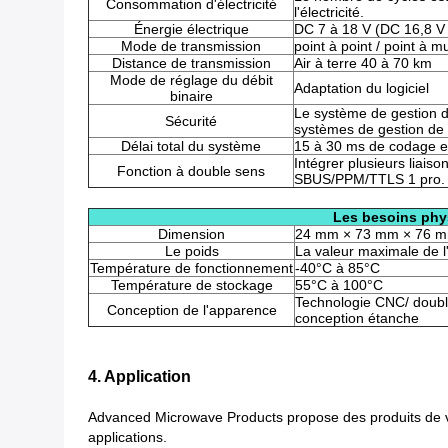
Consommation d'électricité
l'électricité.
Énergie électrique
DC 7 à 18 V (DC 16,8 
Mode de transmission
point à point / point à mu
Distance de transmission
Air à terre 40 à 70 km
Mode de réglage du débit
Adaptation du logiciel
binaire
Le système de gestion de
Sécurité
systèmes de gestion de l
Délai total du système
15 à 30 ms de codage 
Intégrer plusieurs liai
Fonction à double sens
SBUS/PPM/TTLS 1 pro.
Les besoins phy
Dimension
24 mm × 73 mm × 76 
Le poids
La valeur maximale de l'
Température de fonctionnement
-40°C à 85°C
Température de stockage
55°C à 100°C
Technologie CNC/ doubl
Conception de l'apparence
conception étanche
4. Application
Advanced Microwave Products propose des produits de vi
applications.