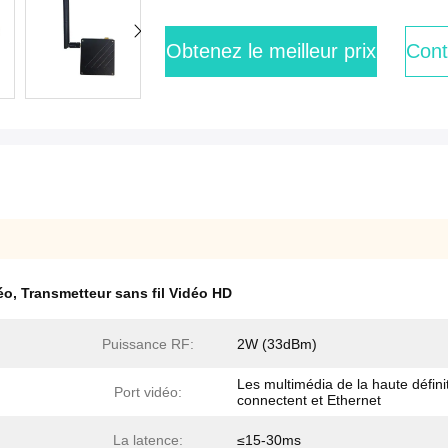
Obtenez le meilleur prix
Cont
éo
,
Transmetteur sans fil Vidéo HD
Puissance RF:
2W (33dBm)
Les multimédia de la haute défini
Port vidéo:
connectent et Ethernet
La latence:
≤15-30ms