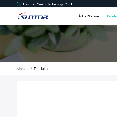
Shenzhen Suntor Technology Co., Ltd.
À La Maison
Produ
Maison
/
Produits