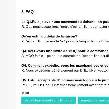
5. FAQ
Le Q1.
Puis-je avoir une commande d'échantillon pou
R: Oui, nous accueillons l'ordre d'échantillon pour tester et
Qu'en est-il du délai de livraison?
A: l'échantillon nécessite 5-7 jours, le temps de produ
Q3. Avez-vous une limite de MOQ pour la command
A: MOQ faible, 1pc pour le contrôle de l'échantillon est d
Q4. Comment expédiez-vous les marchandises et comb
R: Nous expédions généralement par DHL, UPS, FedEx ou T
Q5. Est-il acceptable d'imprimer mon logo sur le pr
R: Oui, veuillez nous informer formellement avant notre p
Tags:
expéditeur visuel sans fil de hd
émetteur visuel de