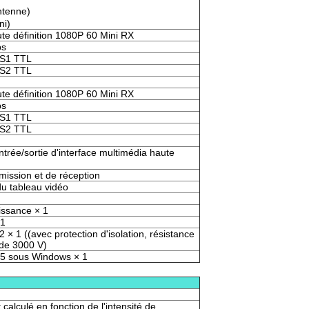
ntenne)
ni)
ute définition 1080P 60 Mini RX
ps
l S1 TTL
l S2 TTL
ute définition 1080P 60 Mini RX
ps
l S1 TTL
l S2 TTL
ntrée/sortie d'interface multimédia haute
mission et de réception
du tableau vidéo
issance × 1
 1
 × 1 ((avec protection d'isolation, résistance
 de 3000 V)
45 sous Windows × 1
calculé en fonction de l'intensité de