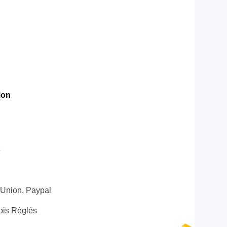
ion
e
 Union, Paypal
ois Réglés