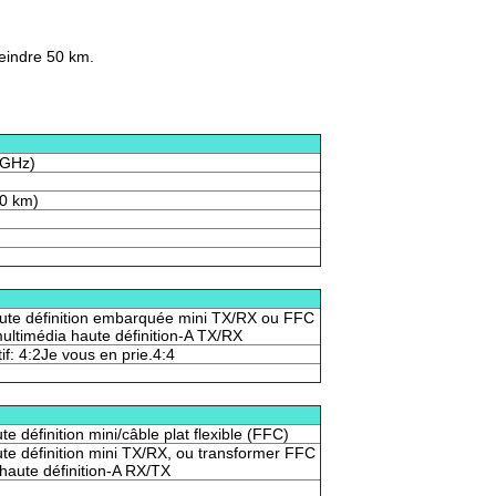
eindre 50 km.
 GHz)
70 km)
aute définition embarquée mini TX/RX ou FFC
multimédia haute définition-A TX/RX
tif: 4:2Je vous en prie.4:4
e définition mini/câble plat flexible (FFC)
ute définition mini TX/RX, ou transformer FFC
haute définition-A RX/TX