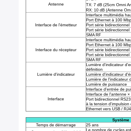
Antenne
TX: 7 dB (25cm Omni A
RX: 10 dB (Antenne Om
Interface multimédia ha
Port Ethernet à 100 Mb
Interface de l'émetteur
Port série bidirectionne
Port série bidirectionne
SMA RF
Interface multimédia ha
Port Ethernet à 100 Mb
Interface du récepteur
Port série bidirectionne
Port série bidirectionne
SMA RF
Lumière d'indicateur d'e
définition
Lumière d'indicateur
Lumière d'indicateur d'é
Lumière de l'indicateur 
Lumière de puissance
Interface d'entrée de pu
Interface de l'antenne ×
Interface
Port bidirectionnel RS232
à la tension d'impulsion
Ethernet vers USB / RJ
Système
Temps de démarrage
25 ans
Le nombre de cycles est 