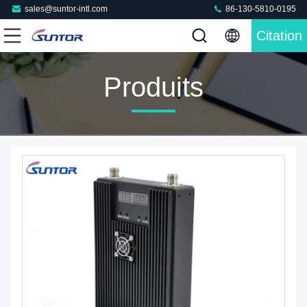
sales@suntor-intl.com
86-130-5810-0195
Citation
Produits