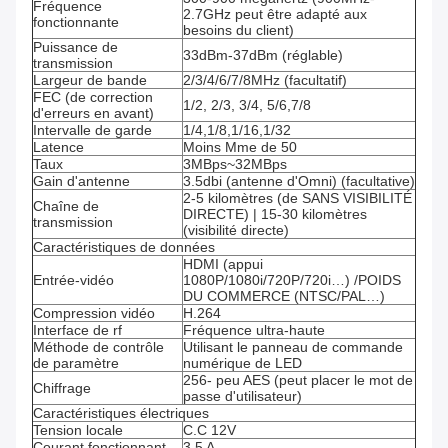
Fréquence
2.7GHz peut être adapté aux
fonctionnante
besoins du client)
Puissance de
33dBm-37dBm (réglable)
transmission
Largeur de bande
2/3/4/6/7/8MHz (facultatif)
FEC (de correction
1/2, 2/3, 3/4, 5/6,7/8
d'erreurs en avant)
Intervalle de garde
1/4,1/8,1/16,1/32
Latence
Moins Mme de 50
Taux
3MBps~32MBps
Gain d'antenne
3.5dbi (antenne d'Omni) (facultative)
2-5 kilomètres (de SANS VISIBILITÉ
Chaîne de
DIRECTE) | 15-30 kilomètres
transmission
(visibilité directe)
Caractéristiques de données
HDMI (appui
Entrée-vidéo
1080P/1080i/720P/720i…) /POIDS
DU COMMERCE (NTSC/PAL…)
Compression vidéo
H.264
Interface de rf
Fréquence ultra-haute
Méthode de contrôle
Utilisant le panneau de commande
de paramètre
numérique de LED
256- peu AES (peut placer le mot de
Chiffrage
passe d'utilisateur)
Caractéristiques électriques
Tension locale
C.C 12V
Courant fonctionnant
3,5 A