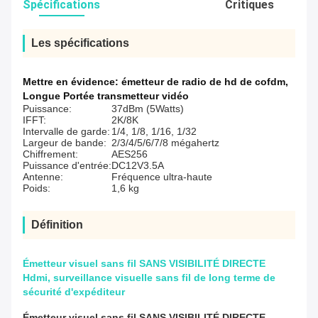
Spécifications
Critiques
Les spécifications
Mettre en évidence:
émetteur de radio de hd de cofdm
,
Longue Portée transmetteur vidéo
Puissance:
37dBm (5Watts)
IFFT:
2K/8K
Intervalle de garde:
1/4, 1/8, 1/16, 1/32
Largeur de bande:
2/3/4/5/6/7/8 mégahertz
Chiffrement:
AES256
Puissance d'entrée:
DC12V3.5A
Antenne:
Fréquence ultra-haute
Poids:
1,6 kg
Définition
Émetteur visuel sans fil SANS VISIBILITÉ DIRECTE
Hdmi, surveillance visuelle sans fil de long terme de
sécurité d'expéditeur
Émetteur visuel sans fil SANS VISIBILITÉ DIRECTE