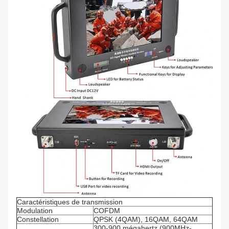
Caractéristiques de transmission
Modulation
COFDM
Constellation
QPSK (4QAM), 16QAM, 64QAM
300-900 mégahertz (900MHz-