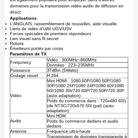
domaines pour la transmission vidéo-audio de diffusion en
direct.
Applications
L'ANGLAIS, rassemblement de nouvelles, aide visuelle
Liens de vidéo d'UAV UGV/USV
Forces spéciales de premiers répondeurs
Lien visuel sans fil secret
Robots
Émetteurs portés par corps
Paramètres de TX
Vidéo : 300MHz~860MHz
Frequnecy
Données : 223~235MHz
Puissance
37dBm (5Watts)
Codage visuel
H.264
Mini HDMI : 1080 60P/1080 50P/1080
30P/1080 25P/1080 24P/1080 60I/1080
50I/1080 30I/720 60P/720 50P/720 30P
Vidéo
(auto-adaptation)
Poids du commerce dans : 720x480 60I)
(de NTSC/720x576 50I (pal) (auto-
adaptation)
Mini HDM
Audio
Poids du commerce dedans et audio
dedans
Antenne
Fréquence ultra-haute
Transmission de données transparente à