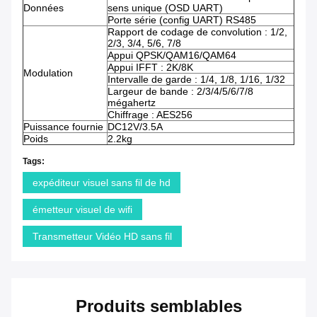
Données
sens unique (OSD UART)
Porte série (config UART) RS485
Rapport de codage de convolution : 1/2,
2/3, 3/4, 5/6, 7/8
Appui QPSK/QAM16/QAM64
Appui IFFT : 2K/8K
Modulation
Intervalle de garde : 1/4, 1/8, 1/16, 1/32
Largeur de bande : 2/3/4/5/6/7/8
mégahertz
Chiffrage : AES256
Puissance fournie
DC12V/3.5A
Poids
2.2kg
Tags:
expéditeur visuel sans fil de hd
émetteur visuel de wifi
Transmetteur Vidéo HD sans fil
Produits semblables