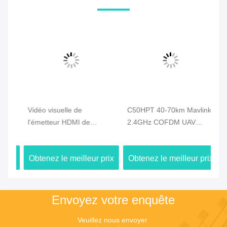
Vidéo visuelle de
C50HPT 40-70km Mavlink
C5
l'émetteur HDMI de
2.4GHz COFDM UAV
li
le
bourdon d'UAV 720P de
Vidéo émetteur Ultra
Vi
l'économie 2.4G 5km et
longue portée UP/Downlink
de
ix
Obtenez le meilleur prix
Obtenez le meilleur prix
Ob
liaison de transmission de
do
données duplex
Envoyez votre enquête
Veuillez nous envoyer 