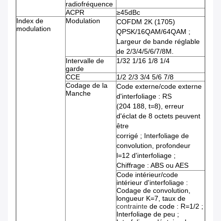
radiofréquence
ACPR
≥45dBc
Index de
Modulation
COFDM 2K (1705)
modulation
QPSK/16QAM/64QAM ;
Largeur de bande réglable
de 2/3/4/5/6/7/8M.
Intervalle de
1/32 1/16 1/8 1/4
garde
CCE
1/2 2/3 3/4 5/6 7/8
Codage de la
Code externe/code externe
Manche
d'interfoliage : RS
(204 188, t=8), erreur
d'éclat de 8 octets peuvent
être
corrigé ; Interfoliage de
convolution, profondeur
l=12 d'interfoliage ;
Chiffrage : ABS ou AES
Code intérieur/code
intérieur d'interfoliage :
Codage de convolution,
longueur K=7, taux de
contrainte
de code : R=1/2 ;
Interfoliage de peu ;