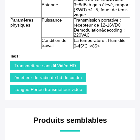
Antenne
3~8dBi à gain élevé, rapport
(SWR) ≤1. 5, fouet de tenir-
vague
Paramètres
Puissance
Transmission portative :
physiques
récepteur de 12-16VDC
Demodulation&decoding :
220VAC
Condition de
La température : Humidité
travail
0-45℃ :
<85>
Tags:
Transmetteur sans fil Vidéo HD
émetteur de radio de hd de cofdm
Longue Portée transmetteur vidéo
Produits semblables