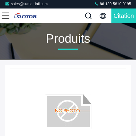
sales@suntor-intl.com
86-130-5810-0195
Citation
Produits