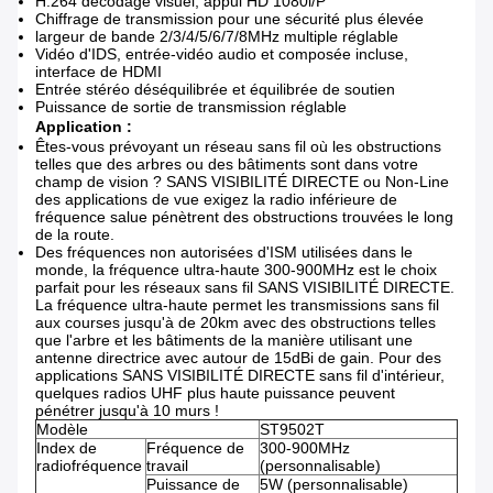
H.264 décodage visuel, appui HD 1080i/P
Chiffrage de transmission pour une sécurité plus élevée
largeur de bande 2/3/4/5/6/7/8MHz multiple réglable
Vidéo d'IDS, entrée-vidéo audio et composée incluse,
interface de HDMI
Entrée stéréo déséquilibrée et équilibrée de soutien
Puissance de sortie de transmission réglable
Application :
Êtes-vous prévoyant un réseau sans fil où les obstructions
telles que des arbres ou des bâtiments sont dans votre
champ de vision ? SANS VISIBILITÉ DIRECTE ou Non-Line
des applications de vue exigez la radio inférieure de
fréquence salue pénètrent des obstructions trouvées le long
de la route.
Des fréquences non autorisées d'ISM utilisées dans le
monde, la fréquence ultra-haute 300-900MHz est le choix
parfait pour les réseaux sans fil SANS VISIBILITÉ DIRECTE.
La fréquence ultra-haute permet les transmissions sans fil
aux courses jusqu'à de 20km avec des obstructions telles
que l'arbre et les bâtiments de la manière utilisant une
antenne directrice avec autour de 15dBi de gain. Pour des
applications SANS VISIBILITÉ DIRECTE sans fil d'intérieur,
quelques radios UHF plus haute puissance peuvent
pénétrer jusqu'à 10 murs !
Modèle
ST9502T
Index de
Fréquence de
300-900MHz
radiofréquence
travail
(personnalisable)
Puissance de
5W (personnalisable)