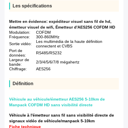
Les spécifications
Mettre en évidence:
expéditeur visuel sans fil de hd
,
émetteur visuel de wifi
,
Émetteur d'AES256 COFDM HD
Modulation:
COFDM
Fréquence:
300-860MHz
Les multimédia de la haute définition
Sortie vidéo:
connectent et CVBS
Port de
RS485/RS232
données:
Largeur de
2/3/4/5/6/7/8 mégahertz
bande:
Chiffrage:
AES256
Définition
Véhicule au véhicule/émetteur AES256 5-10km de
Manpack COFDM HD sans visibilité directe
Véhicule à l'émetteur sans fil sans visibilité directe de
signaux vidéo de véhicule/manpack 5-10km
Fiche technique