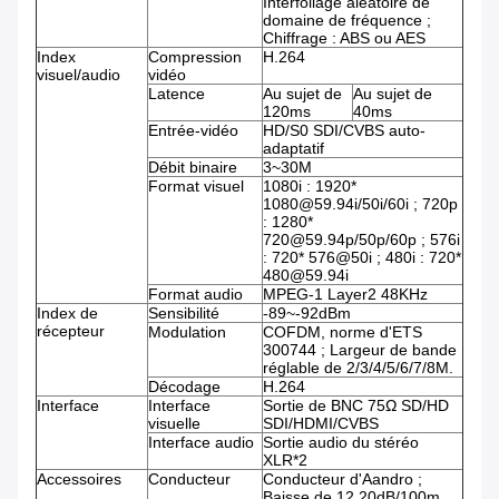
Interfoliage aléatoire de
domaine de fréquence ;
Chiffrage : ABS ou AES
Index
Compression
H.264
visuel/audio
vidéo
Latence
Au sujet de
Au sujet de
120ms
40ms
Entrée-vidéo
HD/S0 SDI/CVBS auto-
adaptatif
Débit binaire
3~30M
Format visuel
1080i : 1920*
1080@59.94i/50i/60i ; 720p
: 1280*
720@59.94p/50p/60p ; 576i
: 720* 576@50i ; 480i : 720*
480@59.94i
Format audio
MPEG-1 Layer2 48KHz
Index de
Sensibilité
-89~-92dBm
récepteur
Modulation
COFDM, norme d'ETS
300744 ; Largeur de bande
réglable de 2/3/4/5/6/7/8M.
Décodage
H.264
Interface
Interface
Sortie de BNC 75Ω SD/HD
visuelle
SDI/HDMI/CVBS
Interface audio
Sortie audio du stéréo
XLR*2
Accessoires
Conducteur
Conducteur d'Aandro ;
Baisse de 12.20dB/100m