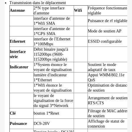
Transmission dans le déplacement
2*N type interface
Fréquence fonctionnante
Antenne
Wifi
d'antenne
réglable
interface d'antenne de
Puissance de rf réglable
1*Wifi SMA
interface d'antenne de
Mode de soutien AP
1*GPS SMA
interface de l'Ethernet
Ethernet
ESSID configurable
1*100Mbps
Débit binaire jusqu'à
Interface
115200bps (9600-
série
115200bps réglable)
1*System énonce le
Soutient le mode
Indicateur
voyant de signalisation
adaptatif de taux
lumière d'indicateur
Appui WMM/802.11e
1*Ethernet
QoS
1*Wifi énonce le
Optimisation de distance
voyant de signalisation
de soutien
le voyant de
Arrangement de soutien
signalisation de la force
RTS/CTS
du signal 3*Network
Filtrage de MAC address
Clé
bouton 1*Reset
de soutien
Affichage de statut de
Puissance
DC9-28V
connexion