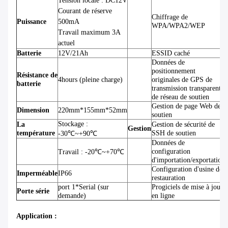
Tension locale : DC12V
Courant de réserve
Chiffrage de
Puissance
500mA
WPA/WPA2/WEP
Travail maximum 3A
actuel
Batterie
12V/21Ah
ESSID caché
Données de
positionnement
Résistance de
4hours (pleine charge)
originales de GPS de
batterie
transmission transparente
de réseau de soutien
Gestion de page Web de
Dimension
220mm*155mm*52mm
soutien
Stockage :
La
Gestion de sécurité de
Gestion
température
SSH de soutien
-30℃~+90℃
Données de
configuration
Travail : -20℃~+70℃
d'importation/exportation
Configuration d'usine de
Imperméable
IP66
restauration
port 1*Serial (sur
Progiciels de mise à jour
Porte série
demande)
en ligne
Application :