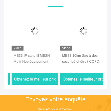
Vidéo
Vidéo
Vi
s
MB33 IP sans fil MESH
MB33 10km Sac à dos
MB
Multi-Hop équipement
sécurisé et étroit COFDM
sa
réseau spécialisé
Transmetteur audio vidéo
Be
GPS/Wifi/4G
numérique sans fil avec
ix
Obtenez le meilleur prix
Obtenez le meilleur prix
Ob
batterie
Envoyez votre enquête
Veuillez nous envoyer 