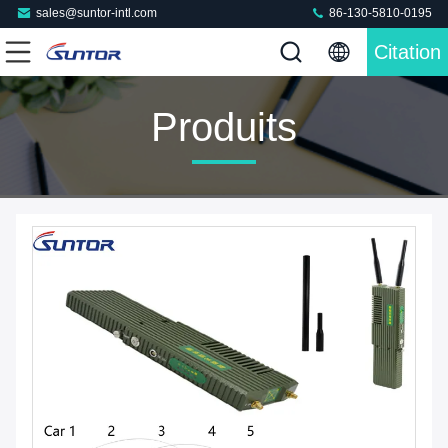
sales@suntor-intl.com
86-130-5810-0195
Citation
Produits