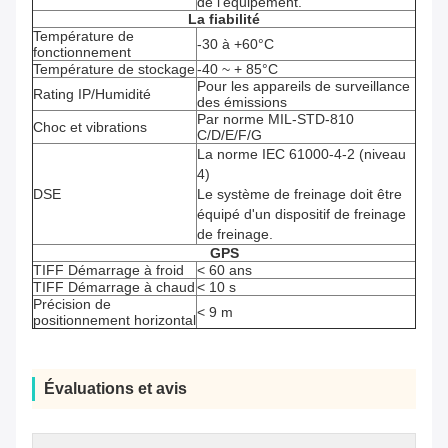
de l'équipement.
La fiabilité
Température de
-30 à +60°C
fonctionnement
Température de stockage
-40 ~ + 85°C
Pour les appareils de surveillance
Rating IP/Humidité
des émissions
Par norme MIL-STD-810
Choc et vibrations
C/D/E/F/G
La norme IEC 61000-4-2 (niveau
4)
DSE
Le système de freinage doit être
équipé d'un dispositif de freinage
de freinage.
GPS
TIFF Démarrage à froid
< 60 ans
TIFF Démarrage à chaud
< 10 s
Précision de
< 9 m
positionnement horizontal
Évaluations et avis