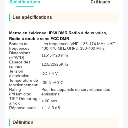
Spécifications
Critiques
Les spécifications
Mettre en évidence:
IP68 DMR Radio à deux voies
,
Radio à double sens FCC DMR
Bandes de
Les fréquences VHF: 136-174 MHz UHF1:
fréquences:
400-470 MHz UHF3: 350-400 MHz
Dimensions
115*54*28 mm
(H*W*D):
Espace des
12.5/20/25KHz
canaux:
Tension
DC 7,4 V
d'opération:
Température de
-30 à +60°C
fonctionnement:
Rating
Pour les appareils de surveillance des
IP/Humidité:
émissions
TIFF Démarrage
< 60 ans
à froid:
Réponse audio:
+ 1 à 3 dB
Définition