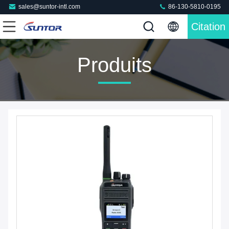
sales@suntor-intl.com
86-130-5810-0195
Citation
Produits