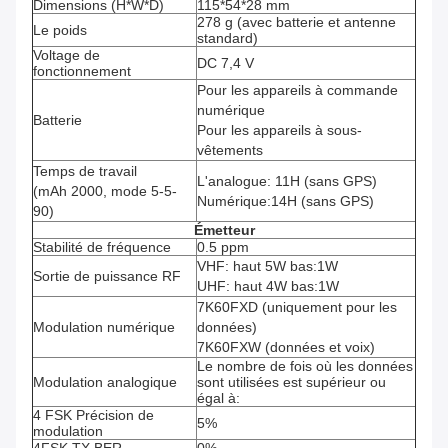
Dimensions (H*W*D)
115*54*28 mm
278 g (avec batterie et antenne
Le poids
standard)
Voltage de
DC 7,4 V
fonctionnement
Pour les appareils à commande
numérique
Batterie
Pour les appareils à sous-
vêtements
Temps de travail
L'analogue: 11H (sans GPS)
(mAh 2000, mode 5-5-
Numérique:14H (sans GPS)
90)
Émetteur
Stabilité de fréquence
0.5 ppm
VHF: haut 5W bas:1W
Sortie de puissance RF
UHF: haut 4W bas:1W
7K60FXD (uniquement pour les
Modulation numérique
données)
7K60FXW (données et voix)
Le nombre de fois où les données
Modulation analogique
sont utilisées est supérieur ou
égal à:
4 FSK Précision de
5%
modulation