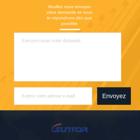
Veuillez nous envoyer 
votre demande et nous 
te répondrons dès que 
possible.
Envoyez