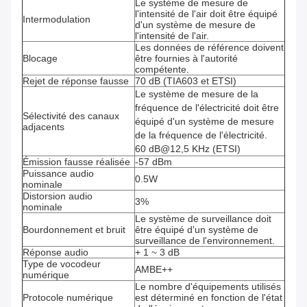
Le système de mesure de
l'intensité de l'air doit être équipé
Intermodulation
d'un système de mesure de
l'intensité de l'air.
Les données de référence doivent
Blocage
être fournies à l'autorité
compétente.
Rejet de réponse fausse
70 dB (TIA603 et ETSI)
Le système de mesure de la
fréquence de l'électricité doit être
Sélectivité des canaux
équipé d'un système de mesure
adjacents
de la fréquence de l'électricité.
60 dB@12,5 KHz (ETSI)
Émission fausse réalisée
-57 dBm
Puissance audio
0.5W
nominale
Distorsion audio
3%
nominale
Le système de surveillance doit
Bourdonnement et bruit
être équipé d'un système de
surveillance de l'environnement.
Réponse audio
+ 1 ~ 3 dB
Type de vocodeur
AMBE++
numérique
Le nombre d'équipements utilisés
Protocole numérique
est déterminé en fonction de l'état