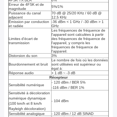
4FSK TX BER
0%
Erreur de 4FSK et de
5%/1%
magnitude
Puissance du canal
70 dB @ 25/20 KHz / 60 dB @
adjacent
12,5 KHz
Émission par conduction
-36 dBm < 1 GHz / -30 dBm > 1
et radiée
GHz
Les fréquences de fréquence de
l'appareil sont calculées à partir
Limites d'écart de
des fréquences de fréquence de
transmission
l'appareil, y compris les
fréquences de fréquence de
l'appareil.
Distorsion du son
3%
Le nombre de fois où les données
Bourdonnement et bruit
sont utilisées est supérieur ou
égal à:
Réponse audio
+ 1 dB ~ -3 dB
Récepteur
- 120 dBm / BER 5%
Sensibilité numérique
-116 dBm / BER 1%
Sensitivité à décoloration
numérique dynamique
- 104 dBm
(100 km/h et 8 km/h
Rayleigh décoloration)
Sensibilité analogique
- 120 dBm / 12 dB SINAD