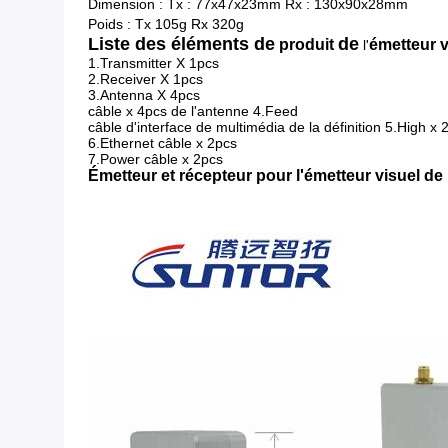
Dimension : Tx : 77x47x23mm Rx : 130x90x28mm
Poids : Tx 105g Rx 320g
Liste des éléments de
de
produit
émetteur 
l'
1.Transmitter X 1pcs
2.Receiver X 1pcs
3.Antenna X 4pcs
câble x 4pcs de l'antenne 4.Feed
câble d'interface de multimédia de la définition 5.High x 
6.Ethernet câble x 2pcs
7.Power câble x 2pcs
Émetteur et récepteur pour
l'émetteur visuel d