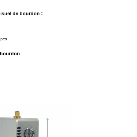
:
visuel de bourdon
2pcs
e bourdon
: