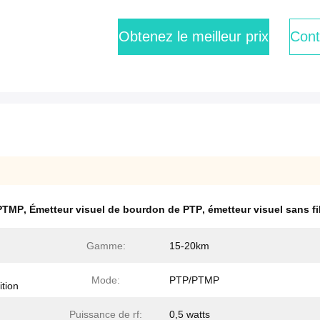
Obtenez le meilleur prix
Cont
 PTMP
,
Émetteur visuel de bourdon de PTP
,
émetteur visuel sans f
Gamme:
15-20km
Mode:
PTP/PTMP
ition
Puissance de rf:
0,5 watts