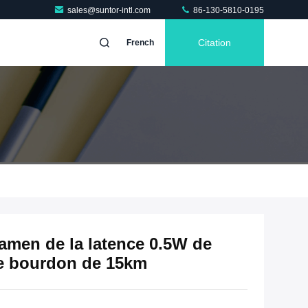
sales@suntor-intl.com
86-130-5810-0195
Citation
French
xamen de la latence 0.5W de
e bourdon de 15km