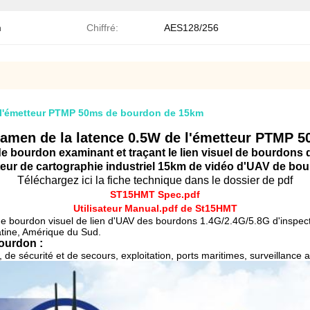
m
Chiffré:
AES128/256
e l'émetteur PTMP 50ms de bourdon de 15km
examen de la latence 0.5W de l'émetteur PTMP 
de bourdon examinant et traçant le lien visuel de bourdons 
eur de cartographie industriel 15km de vidéo d'UAV de bo
Téléchargez ici la fiche technique dans le dossier de pdf
ST15HMT Spec.pdf
Utilisateur
Manual.pdf
de
St
15HMT
de bourdon visuel de lien d'UAV des bourdons 1.4G/2.4G/5.8G d'inspec
atine, Amérique du Sud.
bourdon :
de sécurité et de secours, exploitation, ports maritimes, surveillance 