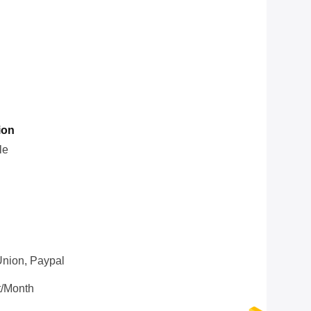
ion
le
Union, Paypal
t/month