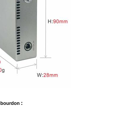
:
e bourdon