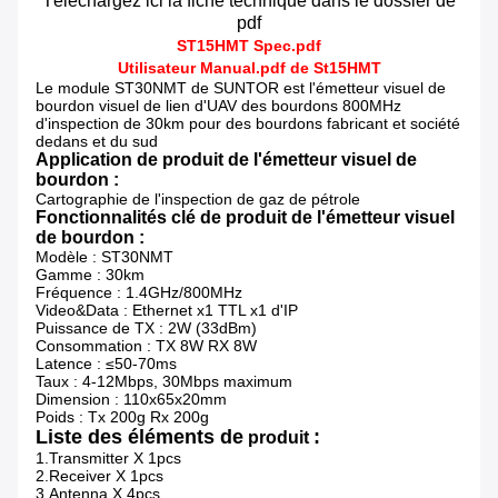
Téléchargez ici la fiche technique dans le dossier de
pdf
ST15HMT Spec.pdf
Utilisateur
Manual.pdf
de
St
15HMT
Le module ST30NMT de SUNTOR est l'
émetteur visuel de
bourdon visuel de lien d'UAV des bourdons 800MHz
d'inspection de 30km pour des bourdons fabricant et société
dedans et du sud
Application de produit de l'émetteur visuel de
bourdon :
Cartographie de l'inspection de gaz de pétrole
Fonctionnalités clé de produit de l'émetteur visuel
de bourdon :
Modèle : ST30NMT
Gamme : 30km
Fréquence : 1.4GHz/800MHz
Video&Data : Ethernet x1 TTL x1 d'IP
Puissance de TX : 2W (33dBm)
Consommation : TX 8W RX 8W
Latence : ≤50-70ms
Taux : 4-12Mbps, 30Mbps maximum
Dimension : 110x65x20mm
Poids : Tx 200g Rx 200g
Liste des éléments de
:
produit
1.Transmitter X 1pcs
2.Receiver X 1pcs
3.Antenna X 4pcs