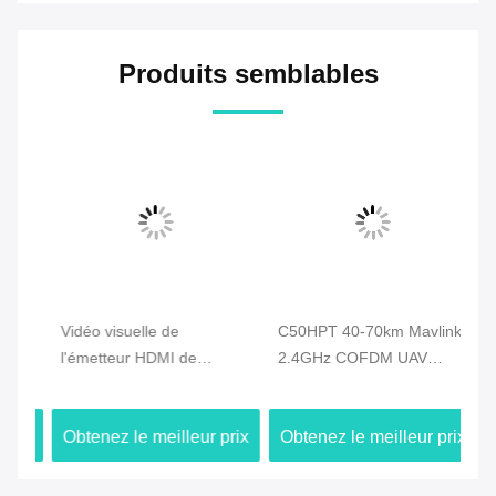
Produits semblables
Vidéo visuelle de
C50HPT 40-70km Mavlink
C5
l'émetteur HDMI de
2.4GHz COFDM UAV
li
le
bourdon d'UAV 720P de
Vidéo émetteur Ultra
Vi
l'économie 2.4G 5km et
longue portée UP/Downlink
de
ix
Obtenez le meilleur prix
Obtenez le meilleur prix
Ob
liaison de transmission de
do
données duplex