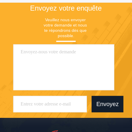
Envoyez votre enquête
Veuillez nous envoyer 
votre demande et nous 
te répondrons dès que 
possible.
Envoyez