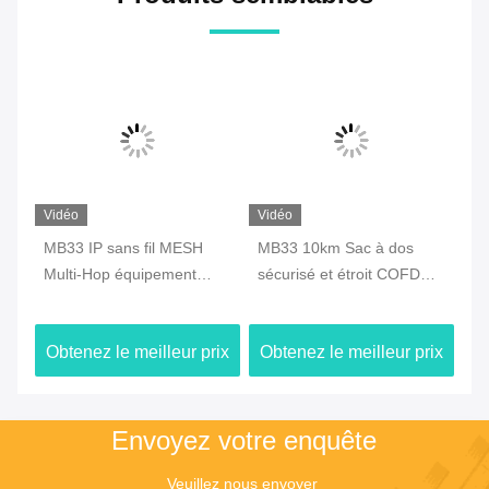
Vidéo
Vidéo
Vi
s
MB33 IP sans fil MESH
MB33 10km Sac à dos
MB
Multi-Hop équipement
sécurisé et étroit COFDM
sa
réseau spécialisé
Transmetteur audio vidéo
Be
GPS/Wifi/4G
numérique sans fil avec
ix
Obtenez le meilleur prix
Obtenez le meilleur prix
Ob
batterie
Envoyez votre enquête
Veuillez nous envoyer 