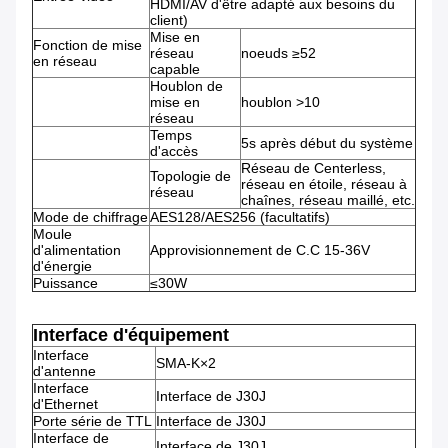
HDMI/AV d'être adapté aux besoins du
client)
Mise en
Fonction de mise
réseau
noeuds ≥52
en réseau
capable
Houblon de
mise en
houblon >10
réseau
Temps
5s après début du système
d'accès
Réseau de Centerless,
Topologie de
réseau en étoile, réseau à
réseau
chaînes, réseau maillé, etc.
Mode de chiffrage
AES128/AES256 (facultatifs)
Moule
d'alimentation
Approvisionnement de C.C 15-36V
d'énergie
Puissance
≤30W
Interface d'équipement
Interface
SMA-K×2
d'antenne
Interface
Interface de J30J
d'Ethernet
Porte série de TTL
Interface de J30J
Interface de
Interface de J30J