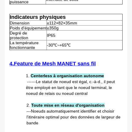
puissance
Indicateurs physiques
Dimension
≤112×82×35mm
Poids d'équipement
≤350g
Degré de
IP65
protection
La température
-30℃~+65℃
fonctionnante
4.Feature
de Mesh MANET sans fil
1.
Centerless à organisation autonome
------Le statut de noeud est égal, c.-à-d., il peut
être employé en tant que le noeud terminal, le
noeud de relais ou noeud central
2.
Toute mise en réseau d'organisation
---Noeuds automatiquement identifier et choisir
l'itinéraire optimal pour des données de largeur de
bande