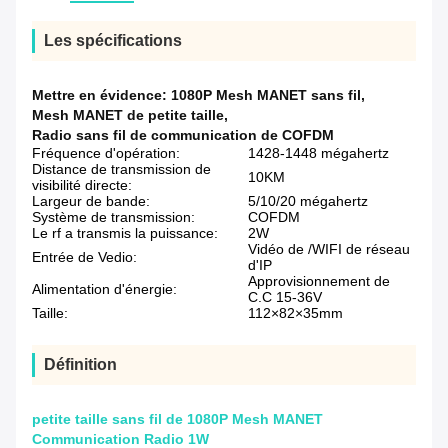
Les spécifications
Mettre en évidence:
1080P Mesh MANET sans fil
,
Mesh MANET de petite taille
,
Radio sans fil de communication de COFDM
Fréquence d'opération:
1428-1448 mégahertz
Distance de transmission de
10KM
visibilité directe:
Largeur de bande:
5/10/20 mégahertz
Système de transmission:
COFDM
Le rf a transmis la puissance:
2W
Vidéo de /WIFI de réseau
Entrée de Vedio:
d'IP
Approvisionnement de
Alimentation d'énergie:
C.C 15-36V
Taille:
112×82×35mm
Définition
petite taille sans fil de 1080P Mesh MANET
Communication Radio 1W