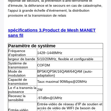
réponse de secours, la prévention d'anti-terrorisme et
d'émeute, la délivrance et le secours en cas de catastrophe,
l'appui à grande échelle d'événement, la distribution
provisoire et la transmission de relais
spécifications 3.Product
de Mesh MANET
sans fil
Paramètre de système
Fréquence
1428~1448MHz
d'opération
largeur de bande
5/10/20MHz, flexible et configurable
Système de
COFDM
transmission
Mode de
BPSK/QPSK/16QAM/64QAM (auto-
modulation
adaptation)
Capacité de
Taux maximal 90Mbps@20MHz
transmission
Le rf a transmis la
2W
puissance
Recevez la
-97dBm@1MHz
sensibilité
Entrée-vidéo de réseau d'IP de soutien et
accès de vidéo de WIFI (le besoin de
Entrée-vidéo