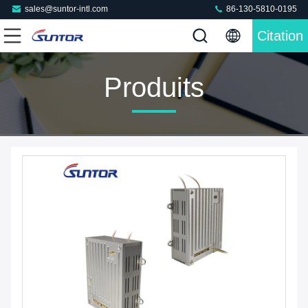
sales@suntor-intl.com
86-130-5810-0195
Citation
Produits