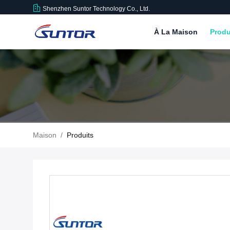
Shenzhen Suntor Technology Co., Ltd.
À La Maison
Produ
Maison
/
Produits