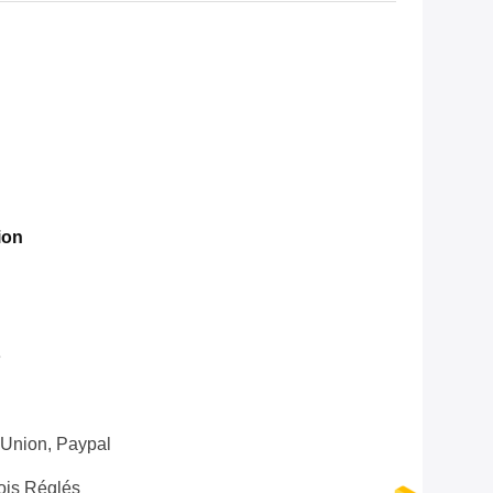
ion
e
 Union, Paypal
ois Réglés