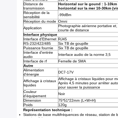
Distance de
Horizontal sur le gound : 1-10km (v
transmission
horizontal sur la mer 10-30km (visi
Réception de la
-99dBm
sensibilité
Réception du mode
Omni
Photographie aérienne portative et
Application
courte de distance
Interface physique
Interface d'Ethernet
RJ45
RS-232/422/485
Six TB de goupille
Puissance fournie
Six TB de goupille
Interface d'entrée
Interface audio de la norme 3,5
audio
Interface de rf
Femelle de SMA
Autre
Alimentation
DC7-17V
d'énergie
Affichage à cristaux liquides pour m
Affichage à cristaux
Après 4,5 minutes pour arrêter auto
liquides
pour sauver la puissance
Couleur
Noir
d'équipement
Dimension
75*51*22mm (L×W×H)
Poids
120g
Représentation technique :
Stations de base multifréquences de réseau, station de 