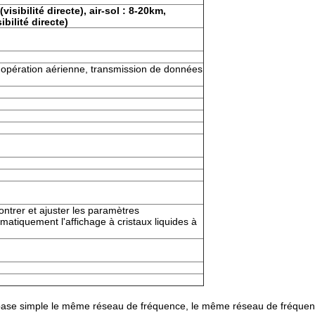
isibilité directe), air-sol : 8-20km,
bilité directe)
, opération aérienne, transmission de données
ontrer et ajuster les paramètres
matiquement l'affichage à cristaux liquides à
base simple le même réseau de fréquence, le même réseau de fréquence