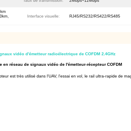
Taux de transmission:
2Mbps~12Mbps
10km
-20km,
Interface visuelle:
RJ45/RS232/RS422/RS485
ignaux vidéo d'émetteur radioélectrique de COFDM 2.4GHz
se en réseau de signaux vidéo de l'émetteur-récepteur COFDM
epteur est très utilisé dans l'UAV, l'essai en vol, le rail ultra-rapide de