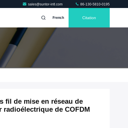
sales@suntor-intl.com
86-130-5810-0195
Citation
French
 fil de mise en réseau de
r radioélectrique de COFDM