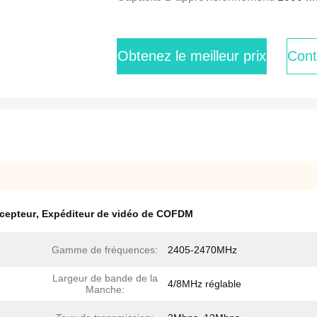
Obtenez le meilleur prix
Cont
écepteur
,
Expéditeur de vidéo de COFDM
Gamme de fréquences:
2405-2470MHz
Largeur de bande de la
4/8MHz réglable
Manche: