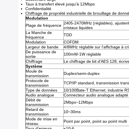
Taux à transfert élevé jusqu'à 12Mbps
Confidentialité
Chiffrage de propriété industrielle de brouillage de donn
Modulation
2405-2470MHz (réglables), ajustent
Plage de fréquence
cristaux liquides
La Manche de
TDD
fréquence
Modulation
COFDM
Largeur de bande
4/8MHz réglable sur l'affichage à cr
De puissance de
100mW-1W réglable
sortie
Chiffrage
Le chiffrage de bit d'AES 128, écr
Système
Moule de
Duplex/semi-duplex
transmission
Protocole de
TCP/IP standard, transmission tra
transmission
Type de données
10/100Bate-T Ethernet, industrie
Audio analogue
Connecteur audio analogue adapté a
Débit de
2Mbps~12Mbps
transmission
Retard de
10~30ms
transmission
Mode de mise en
Point par point, point au point multi
réseau
Taux d'erreurs
≤10-6