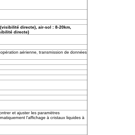
isibilité directe), air-sol : 8-20km,
bilité directe)
, opération aérienne, transmission de données
ontrer et ajuster les paramètres
matiquement l'affichage à cristaux liquides à