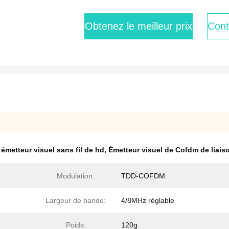
Obtenez le meilleur prix
Cont
,
émetteur visuel sans fil de hd
,
Émetteur visuel de Cofdm de liai
Modulation:
TDD-COFDM
Largeur de bande:
4/8MHz réglable
Poids:
120g