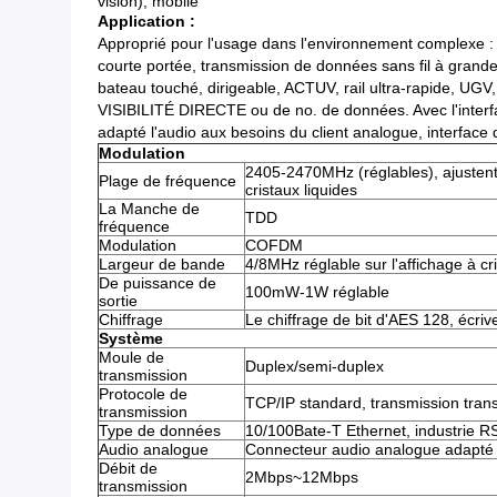
vision), mobile
Application :
Approprié pour l'usage dans l'environnement complexe : pet
courte portée, transmission de données sans fil à grande
bateau touché, dirigeable, ACTUV, rail ultra-rapide, UGV
VISIBILITÉ DIRECTE ou de no. de données. Avec l'interfa
adapté l'audio aux besoins du client analogue, interface 
Modulation
2405-2470MHz (réglables), ajustent
Plage de fréquence
cristaux liquides
La Manche de
TDD
fréquence
Modulation
COFDM
Largeur de bande
4/8MHz réglable sur l'affichage à cr
De puissance de
100mW-1W réglable
sortie
Chiffrage
Le chiffrage de bit d'AES 128, écr
Système
Moule de
Duplex/semi-duplex
transmission
Protocole de
TCP/IP standard, transmission tra
transmission
Type de données
10/100Bate-T Ethernet, industrie
Audio analogue
Connecteur audio analogue adapté a
Débit de
2Mbps~12Mbps
transmission