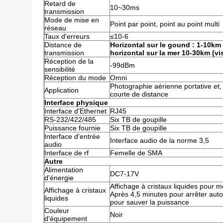
Retard de
10~30ms
transmission
Mode de mise en
Point par point, point au point multi
réseau
Taux d'erreurs
≤10-6
Distance de
Horizontal sur le gound : 1-10km (v
transmission
horizontal sur la mer 10-30km (visi
Réception de la
-99dBm
sensibilité
Réception du mode
Omni
Photographie aérienne portative et
Application
courte de distance
Interface physique
Interface d'Ethernet
RJ45
RS-232/422/485
Six TB de goupille
Puissance fournie
Six TB de goupille
Interface d'entrée
Interface audio de la norme 3,5
audio
Interface de rf
Femelle de SMA
Autre
Alimentation
DC7-17V
d'énergie
Affichage à cristaux liquides pour m
Affichage à cristaux
Après 4,5 minutes pour arrêter auto
liquides
pour sauver la puissance
Couleur
Noir
d'équipement