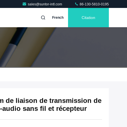
sales@suntor-intl.com
86-130-5810-0195
Citation
French
m de liaison de transmission de
audio sans fil et récepteur