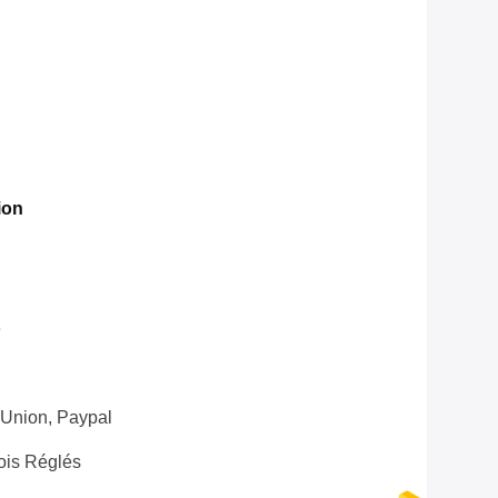
ion
e
 Union, Paypal
ois Réglés