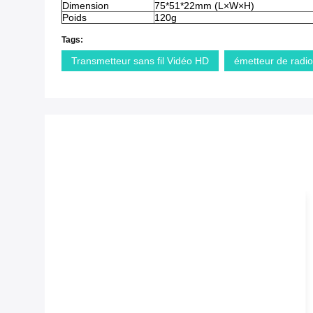
Dimension
75*51*22mm (L×W×H)
Poids
120g
Tags:
Transmetteur sans fil Vidéo HD
émetteur de radi