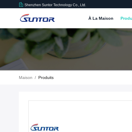
Shenzhen Suntor Technology Co., Ltd.
À La Maison
Produ
Maison
/
Produits