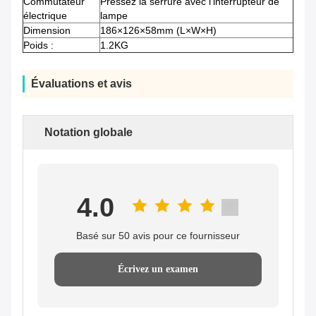
Commutateur
Pressez la serrure avec l'interrupteur de
électrique
lampe
Dimension
186×126×58mm (L×W×H)
Poids :
1.2KG
Évaluations et avis
Notation globale
4.0
Basé sur 50 avis pour ce fournisseur
Écrivez un examen