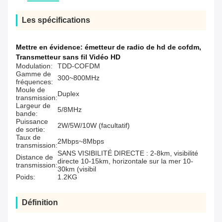
Les spécifications
Mettre en évidence:
émetteur de radio de hd de cofdm
,
Transmetteur sans fil Vidéo HD
Modulation:
TDD-COFDM
Gamme de
300~800MHz
fréquences:
Moule de
Duplex
transmission:
Largeur de
5/8MHz
bande:
Puissance
2W/5W/10W (facultatif)
de sortie:
Taux de
2Mbps~8Mbps
transmission:
SANS VISIBILITÉ DIRECTE : 2-8km, visibilité
Distance de
directe 10-15km, horizontale sur la mer 10-
transmission:
30km (visibil
Poids:
1.2KG
Définition