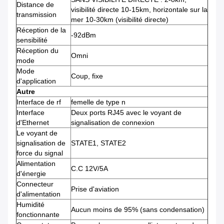
Distance de
visibilité directe 10-15km, horizontale sur la
transmission
mer 10-30km (visibilité directe)
Réception de la
-92dBm
sensibilité
Réception du
Omni
mode
Mode
Coup, fixe
d'application
Autre
Interface de rf
femelle de type n
Interface
Deux ports RJ45 avec le voyant de
d'Ethernet
signalisation de connexion
Le voyant de
signalisation de
STATE1, STATE2
force du signal
Alimentation
C.C 12V/5A
d'énergie
Connecteur
Prise d'aviation
d'alimentation
Humidité
Aucun moins de 95% (sans condensation)
fonctionnante