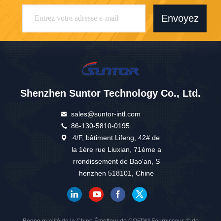
Envoyez
Shenzhen Suntor Technology Co., Ltd.
sales@suntor-intl.com
86-130-5810-0195
4/F, bâtiment Lifeng, 42# de
la 1ère rue Liuxian, 71ème a
rrondissement de Bao'an, S
henzhen 518101, Chine