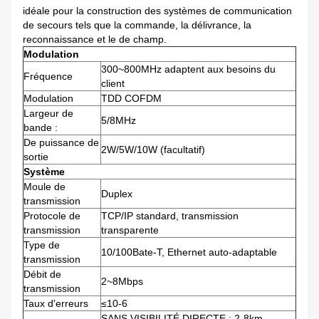
idéale pour la construction des systèmes de communication
de secours tels que la commande, la délivrance, la
reconnaissance et le de champ.
Modulation
300~800MHz adaptent aux besoins du
Fréquence
client
Modulation
TDD COFDM
Largeur de
5/8MHz
bande :
De puissance de
2W/5W/10W (facultatif)
sortie
Système
Moule de
Duplex
transmission
Protocole de
TCP/IP standard, transmission
transmission
transparente
Type de
10/100Bate-T, Ethernet auto-adaptable
transmission
Débit de
2~8Mbps
transmission
Taux d'erreurs
≤10-6
SANS VISIBILITÉ DIRECTE : 2-8km,