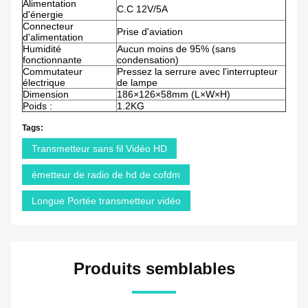
Alimentation
C.C 12V/5A
d'énergie
Connecteur
Prise d'aviation
d'alimentation
Humidité
Aucun moins de 95% (sans
fonctionnante
condensation)
Commutateur
Pressez la serrure avec l'interrupteur
électrique
de lampe
Dimension
186×126×58mm (L×W×H)
Poids :
1.2KG
Tags:
Transmetteur sans fil Vidéo HD
émetteur de radio de hd de cofdm
Longue Portée transmetteur vidéo
Produits semblables