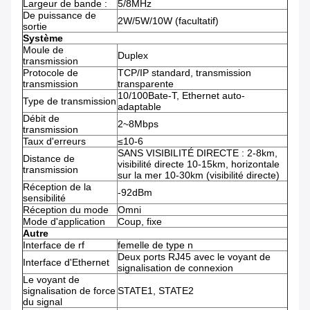
Largeur de bande :
5/8MHz
De puissance de
2W/5W/10W (facultatif)
sortie
Système
Moule de
Duplex
transmission
Protocole de
TCP/IP standard, transmission
transmission
transparente
10/100Bate-T, Ethernet auto-
Type de transmission
adaptable
Débit de
2~8Mbps
transmission
Taux d'erreurs
≤10-6
SANS VISIBILITÉ DIRECTE : 2-8km,
Distance de
visibilité directe 10-15km, horizontale
transmission
sur la mer 10-30km (visibilité directe)
Réception de la
-92dBm
sensibilité
Réception du mode
Omni
Mode d'application
Coup, fixe
Autre
Interface de rf
femelle de type n
Deux ports RJ45 avec le voyant de
Interface d'Ethernet
signalisation de connexion
Le voyant de
signalisation de force
STATE1, STATE2
du signal