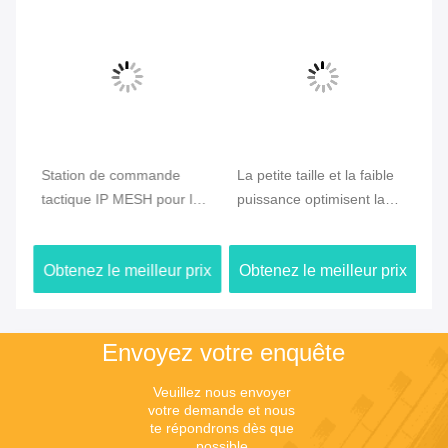
e
Station de commande
La petite taille et la faible
CO
tactique IP MESH pour la
puissance optimisent la
Ra
communication d'urgence
radio en treillis de drone
vé
et de drones
avec un déploiement
ra
ix
Obtenez le meilleur prix
Obtenez le meilleur prix
Ob
rapide et une connectivité
la
de drone longue distance
sa
Envoyez votre enquête
Veuillez nous envoyer 
votre demande et nous 
te répondrons dès que 
possible.