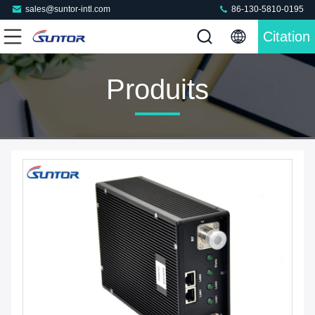
sales@suntor-intl.com
86-130-5810-0195
Citation
Produits