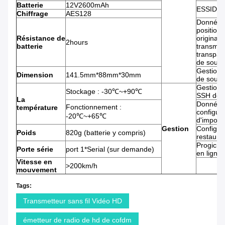
Batterie
12V2600mAh
ESSID c
Chiffrage
AES128
Données
position
Résistance de
original
2hours
batterie
transmis
transpar
de souti
Gestion
Dimension
141.5mm*88mm*30mm
de souti
Gestion 
Stockage : -30℃~+90℃
SSH de s
La
Données
Fonctionnement :
température
configura
-20℃~+65℃
d'importa
Gestion
Configur
Poids
820g (batterie y compris)
restaurat
Progiciel
Porte série
port 1*Serial (sur demande)
en ligne
Vitesse en
>200km/h
mouvement
Tags:
Transmetteur sans fil Vidéo HD
émetteur de radio de hd de cofdm