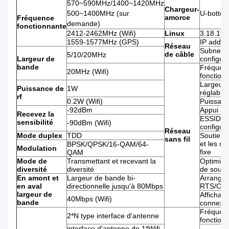
570~590MHz/1400~1420MHz
Chargeur-
500~1400MHz (sur
U-botte
amorce
Fréquence
demande)
fonctionnante
2412-2462MHz (Wifi)
Linux
3.18.19
1559-1577MHz (GPS)
IP addre
Réseau
Subnet 
de câble
5/10/20MHz
Largeur de
configur
bande
Fréquen
20MHz (Wifi)
fonction
Largeur 
Puissance de
1W
réglable
rf
0.2W (Wifi)
Puissanc
-92dBm
Appui ad
Recevez la
ESSID/B
sensibilité
-90dBm (Wifi)
configur
Réseau
Mode duplex
TDD
Soutient 
sans fil
et les m
BPSK/QPSK/16-QAM/64-
Modulation
fixe
QAM
Mode de
Transmettant et recevant la
Optimisa
diversité
diversité
de souti
En amont et
Largeur de bande bi-
Arrangem
en aval
directionnelle jusqu'à 80Mbps
RTS/CT
largeur de
Affichage
40Mbps (Wifi)
bande
connexi
Fréquen
2*N type interface d'antenne
fonction
interface d'antenne de 1*Wifi