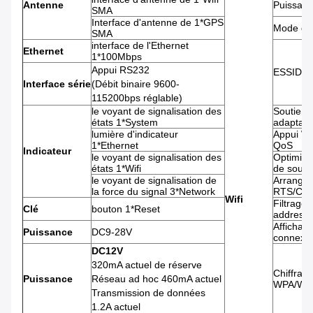
Antenne
Puissanc
SMA
Interface d'antenne de 1*GPS
Mode de 
SMA
interface de l'Ethernet
Ethernet
1*100Mbps
Appui RS232
ESSID co
Interface série
(Débit binaire 9600-
115200bps réglable)
le voyant de signalisation des
Soutient
états 1*System
adaptatif
lumière d'indicateur
Appui W
1*Ethernet
QoS
Indicateur
le voyant de signalisation des
Optimisa
états 1*Wifi
de souti
le voyant de signalisation de
Arrangem
la force du signal 3*Network
RTS/CT
Wifi
Filtrage
Clé
bouton 1*Reset
address 
Affichage
Puissance
DC9-28V
connexi
DC12V
320mA actuel de réserve
Chiffrag
Puissance
Réseau ad hoc 460mA actuel
WPA/WP
Transmission de données
1.2A actuel