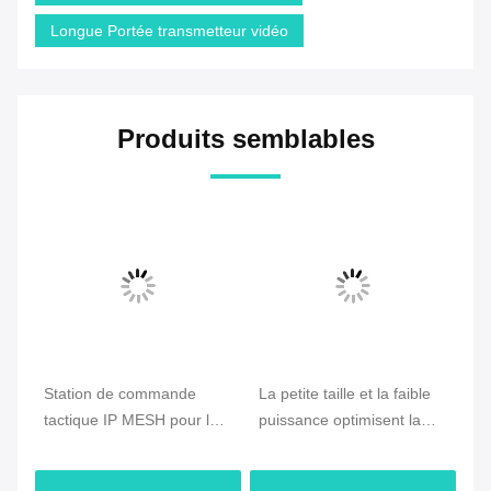
Longue Portée transmetteur vidéo
Produits semblables
e
Station de commande
La petite taille et la faible
CO
tactique IP MESH pour la
puissance optimisent la
Ra
communication d'urgence
radio en treillis de drone
vé
et de drones
avec un déploiement
ra