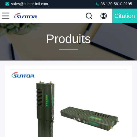
sales@suntor-intl.com
86-130-5810-0195
Citation
Produits