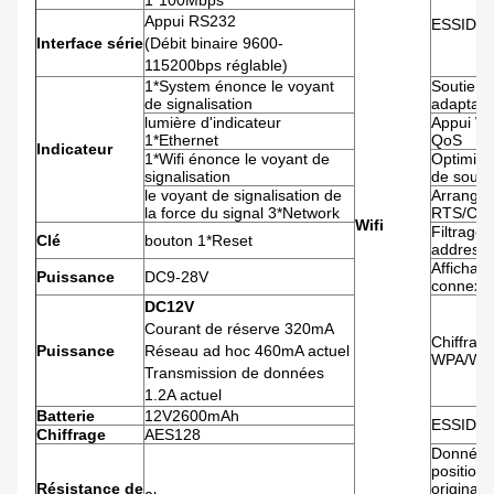
1*100Mbps
Appui RS232
ESSID co
Interface série
(Débit binaire 9600-
115200bps réglable)
1*System énonce le voyant
Soutient
de signalisation
adaptatif
lumière d'indicateur
Appui W
1*Ethernet
QoS
Indicateur
1*Wifi énonce le voyant de
Optimisa
signalisation
de souti
le voyant de signalisation de
Arrangem
la force du signal 3*Network
RTS/CT
Wifi
Filtrage
Clé
bouton 1*Reset
address 
Affichage
Puissance
DC9-28V
connexi
DC12V
Courant de réserve 320mA
Chiffrag
Puissance
Réseau ad hoc 460mA actuel
WPA/WP
Transmission de données
1.2A actuel
Batterie
12V2600mAh
ESSID c
Chiffrage
AES128
Données
position
Résistance de
original