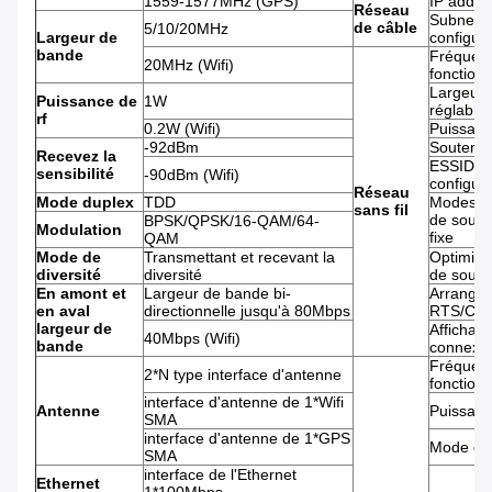
1559-1577MHz (GPS)
IP addre
Réseau
Subnet 
de câble
5/10/20MHz
Largeur de
configur
bande
Fréquen
20MHz (Wifi)
fonction
Largeur 
Puissance de
1W
réglable
rf
0.2W (Wifi)
Puissanc
-92dBm
Soutene
Recevez la
ESSID/B
sensibilité
-90dBm (Wifi)
configur
Réseau
Mode duplex
TDD
Modes de
sans fil
de souti
BPSK/QPSK/16-QAM/64-
Modulation
fixe
QAM
Mode de
Transmettant et recevant la
Optimisa
diversité
diversité
de souti
En amont et
Largeur de bande bi-
Arrangem
en aval
directionnelle jusqu'à 80Mbps
RTS/CT
largeur de
Affichage
40Mbps (Wifi)
bande
connexi
Fréquen
2*N type interface d'antenne
fonction
interface d'antenne de 1*Wifi
Antenne
Puissanc
SMA
interface d'antenne de 1*GPS
Mode de 
SMA
interface de l'Ethernet
Ethernet