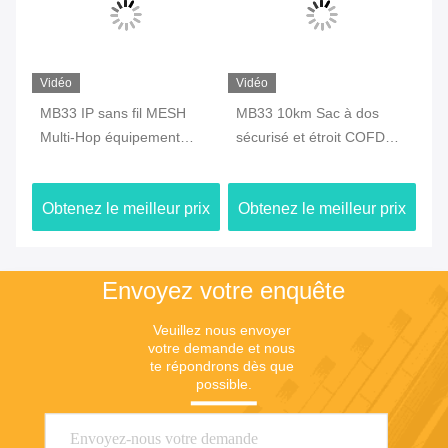
Vidéo
Vidéo
Vi
s
MB33 IP sans fil MESH
MB33 10km Sac à dos
MB
Multi-Hop équipement
sécurisé et étroit COFDM
sa
réseau spécialisé
Transmetteur audio vidéo
Be
GPS/Wifi/4G
numérique sans fil avec
ix
Obtenez le meilleur prix
Obtenez le meilleur prix
Ob
batterie
Envoyez votre enquête
Veuillez nous envoyer 
votre demande et nous 
te répondrons dès que 
possible.