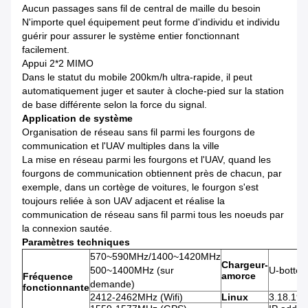
Aucun passages sans fil de central de maille du besoin
N'importe quel équipement peut forme d'individu et individu
guérir pour assurer le système entier fonctionnant
facilement.
Appui 2*2 MIMO
Dans le statut du mobile 200km/h ultra-rapide, il peut
automatiquement juger et sauter à cloche-pied sur la station
de base différente selon la force du signal.
Application de système
Organisation de réseau sans fil parmi les fourgons de
communication et l'UAV multiples dans la ville
La mise en réseau parmi les fourgons et l'UAV, quand les
fourgons de communication obtiennent près de chacun, par
exemple, dans un cortège de voitures, le fourgon s'est
toujours reliée à son UAV adjacent et réalise la
communication de réseau sans fil parmi tous les noeuds par
la connexion sautée.
Paramètres techniques
570~590MHz/1400~1420MHz
Chargeur-
500~1400MHz (sur
U-botte
amorce
Fréquence
demande)
fonctionnante
2412-2462MHz (Wifi)
Linux
3.18.19