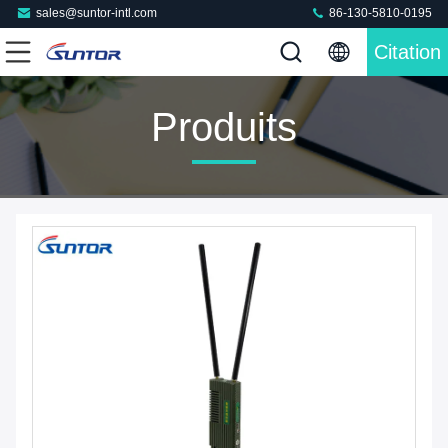
sales@suntor-intl.com
86-130-5810-0195
Citation
Produits