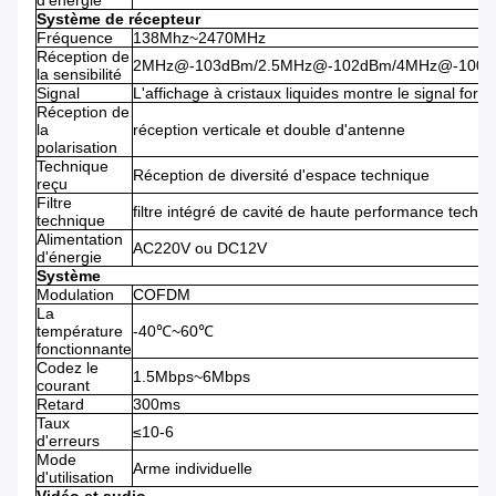
d'énergie
Système de récepteur
Fréquence
138Mhz~2470MHz
Réception de
2MHz@-103dBm/2.5MHz@-102dBm/4MHz@-100
la sensibilité
Signal
L'affichage à cristaux liquides montre le signal fort
Réception de
la
réception verticale et double d'antenne
polarisation
Technique
Réception de diversité d'espace technique
reçu
Filtre
filtre intégré de cavité de haute performance techn
technique
Alimentation
AC220V ou DC12V
d'énergie
Système
Modulation
COFDM
La
température
-40℃~60℃
fonctionnante
Codez le
1.5Mbps~6Mbps
courant
Retard
300ms
Taux
≤10-6
d'erreurs
Mode
Arme individuelle
d'utilisation