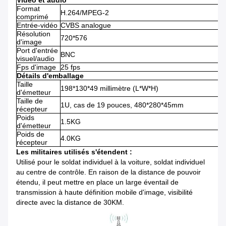
Vidéo et audio
Format
H.264/MPEG-2
comprimé
Entrée-vidéo
CVBS analogue
Résolution
720*576
d'image
Port d'entrée
BNC
visuel/audio
Fps d'image
25 fps
Détails d'emballage
Taille
198*130*49 millimètre (L*W*H)
d'émetteur
Taille de
1U, cas de 19 pouces, 480*280*45mm
récepteur
Poids
1.5KG
d'émetteur
Poids de
4.0KG
récepteur
Les militaires utilisés s'étendent :
Utilisé pour le soldat individuel à la voiture, soldat individuel
au centre de contrôle. En raison de la distance de pouvoir
étendu, il peut mettre en place un large éventail de
transmission à haute définition mobile d'image, visibilité
directe avec la distance de 30KM.