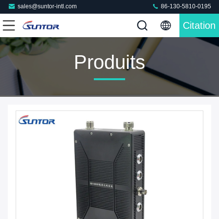
sales@suntor-intl.com
86-130-5810-0195
Citation
Produits