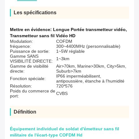
Les spécifications
Mettre en évidence:
Longue Portée transmetteur vidéo
,
Transmetteur sans fil Vidéo HD
Modulation:
COFDM
fréquence:
300~4400MHz (personnalisable)
Puissance de sortie:
1~5W réglable
Gamme SANS
1~3km
VISIBILITÉ DIRECTE:
Gamme de visibilité
Air>70km, Marine>30km, City>5km,
directe:
Suburb>7km
IP66 imperméabilisent,
Fonction spéciale:
antipoussière, étanche à l'humidité
Résolution:
720*576
Poids du commerce de
CVBS
port:
Définition
Équipement individuel de soldat d'émetteur sans fil
militaire de l'écart-type COFDM Hd