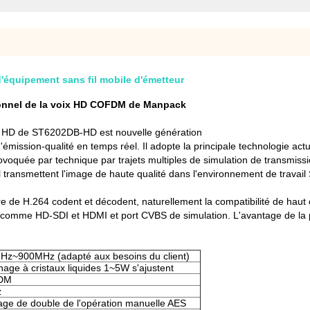
'équipement sans fil mobile d'émetteur
ionnel de la voix HD COFDM de Manpack
k HD de ST6202DB-HD est nouvelle génération
émission-qualité en temps réel. Il adopte la principale technologie ac
provoquée par technique par trajets multiples de simulation de transmis
éel transmettent l'image de haute qualité dans l'environnement de tra
ire de H.264 codent et décodent, naturellement la compatibilité de haut
, comme HD-SDI et HDMI et port CVBS de simulation. L'avantage de la pr
Hz~900MHz (adapté aux besoins du client)
ichage à cristaux liquides 1~5W s'ajustent
DM
z
rage de double de l'opération manuelle AES