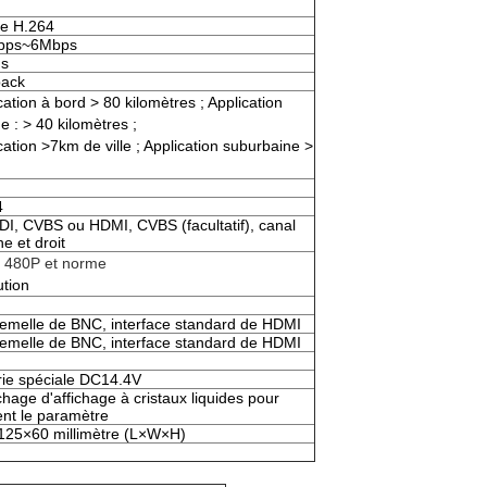
e H.264
bps~6Mbps
s
ack
cation à bord > 80 kilomètres ; Application
e : > 40 kilomètres ;
cation >7km de ville ; Application suburbaine >
4
I, CVBS ou HDMI, CVBS (facultatif), canal
e et droit
 480P et norme
ution
femelle de BNC, interface standard de HDMI
femelle de BNC, interface standard de HDMI
rie spéciale DC14.4V
ichage d'affichage à cristaux liquides pour
ent le paramètre
125×60 millimètre (L×W×H)