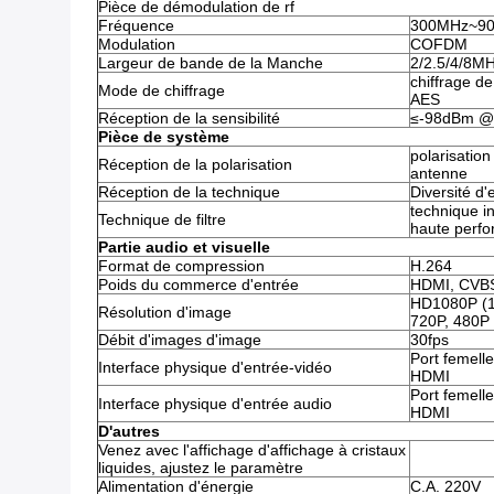
Pièce de démodulation de rf
Fréquence
300MHz~9
Modulation
COFDM
Largeur de bande de la Manche
2/2.5/4/8M
chiffrage d
Mode de chiffrage
AES
Réception de la sensibilité
≤-98dBm @
Pièce de système
polarisation
Réception de la polarisation
antenne
Réception de la technique
Diversité d
technique in
Technique de filtre
haute perf
Partie audio et visuelle
Format de compression
H.264
Poids du commerce d'entrée
HDMI, CVB
HD1080P (19
Résolution d'image
720P, 480P 
Débit d'images d'image
30fps
Port femell
Interface physique d'entrée-vidéo
HDMI
Port femell
Interface physique d'entrée audio
HDMI
D'autres
Venez avec l'affichage d'affichage à cristaux
liquides, ajustez le paramètre
Alimentation d'énergie
C.A. 220V