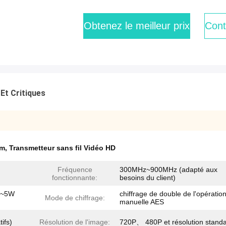
Obtenez le meilleur prix
Cont
Et Critiques
dm
,
Transmetteur sans fil Vidéo HD
Fréquence
300MHz~900MHz (adapté aux
fonctionnante:
besoins du client)
 1~5W
chiffrage de double de l'opératio
Mode de chiffrage:
manuelle AES
ifs)
Résolution de l'image:
720P、 480P et résolution stand