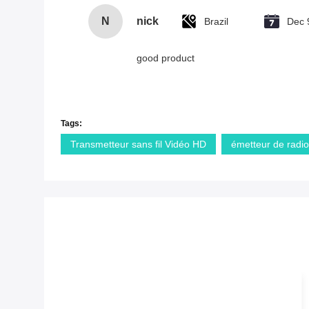
N
nick
Brazil
Dec 
good product
Tags:
Transmetteur sans fil Vidéo HD
émetteur de radi