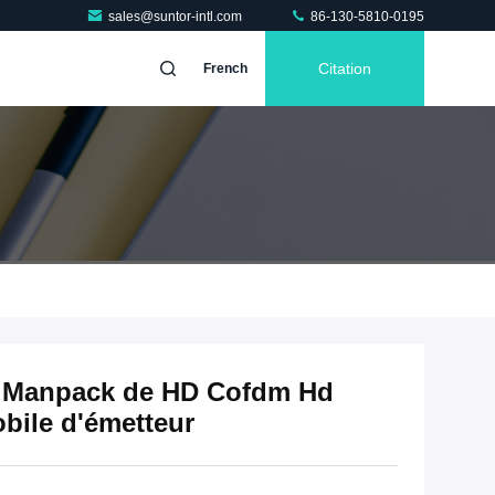
sales@suntor-intl.com
86-130-5810-0195
Citation
French
de Manpack de HD Cofdm Hd
bile d'émetteur