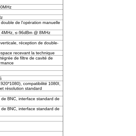
00MHz
Hz
e double de l'opération manuelle
 4MHz, ≤-96dBm @ 8MHz
 verticale, réception de double-
'espace recevant la technique
tégrée de filtre de cavité de
ormance
S
20*1080), compatibilité 1080I,
et résolution standard
e de BNC, interface standard de
e de BNC, interface standard de