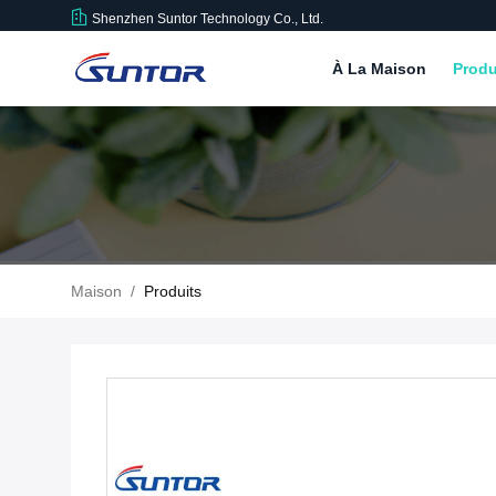
Shenzhen Suntor Technology Co., Ltd.
À La Maison
Produ
Maison
/
Produits