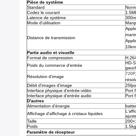
Pièce de système
Standard
Norm
Codez le courant
1.5M
Latence de système
300m
Mode d'utilisation
Manp
Appli
marin
Distance de transmission
Appli
10km
Partie audio et visuelle
Format de compression
H.26
HD-SD
Poids du commerce d'entrée
gauch
720P,
Résolution d'image
résol
Débit d'images d'image
25fps
Interface physique d'entrée-vidéo
Port 
Interface physique d'entrée audio
Port 
D'autres
Alimentation d'énergie
batte
L'aff
Affichage d'affichage à cristaux liquides
ajust
Taille
200×
Poids
1.5kg
Paramètre de récepteur