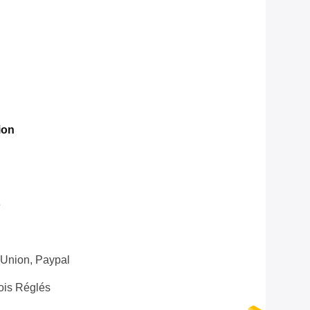
ion
e
 Union, Paypal
ois Réglés