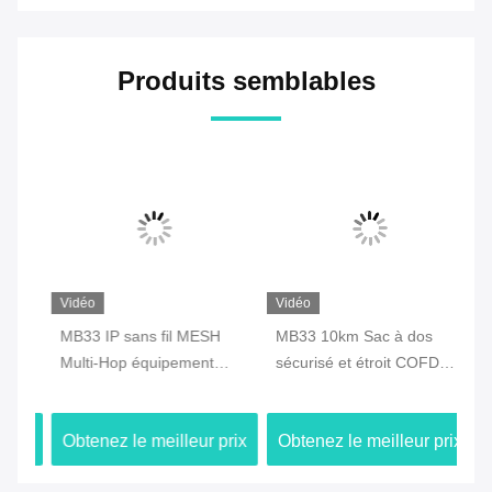
Produits semblables
Vidéo
Vidéo
Vi
s
MB33 IP sans fil MESH
MB33 10km Sac à dos
MB
Multi-Hop équipement
sécurisé et étroit COFDM
sa
réseau spécialisé
Transmetteur audio vidéo
Be
GPS/Wifi/4G
numérique sans fil avec
ix
Obtenez le meilleur prix
Obtenez le meilleur prix
Ob
batterie