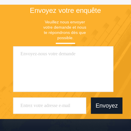
Envoyez votre enquête
Veuillez nous envoyer 
votre demande et nous 
te répondrons dès que 
possible.
Envoyez