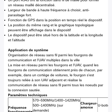
Un port RJ45 ont la fonction sans fil de maille pour former
un réseau maillé décentralisé.
Largeur de bande à haute fréquence à choisir, anti-
parasitage fort.
Fonction de GPS dans la position en temps réel le dispositif.
La position du même rang et le graphique topologique
peuvent être affichage dans le dispositif
Le dispositif peut être situé hors de la latitude et la longitude
et l'altitude
Application de système
Organisation de réseau sans fil parmi les fourgons de
communication et l'UAV multiples dans la ville
La mise en réseau parmi les fourgons et l'UAV, quand les
fourgons de communication obtiennent près de chacun, par
exemple, dans un cortège de voitures, le fourgon s'est
toujours reliée à son UAV adjacent et réalise la
communication de réseau sans fil parmi tous les noeuds par
la connexion sautée.
Paramètres techniques
570~590MHz/1400~1420MHz
Chargeur-
500~1400MHz (sur
U-botte
amorce
Fréquence
demande)
fonctionnante