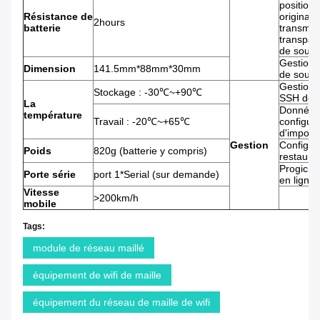
position
Résistance de
original
2hours
batterie
transmis
transpar
de souti
Gestion
Dimension
141.5mm*88mm*30mm
de souti
Gestion 
Stockage : -30℃~+90℃
SSH de s
La
Données
température
Travail : -20℃~+65℃
configura
d'importa
Gestion
Configur
Poids
820g (batterie y compris)
restaurat
Progiciel
Porte série
port 1*Serial (sur demande)
en ligne
Vitesse
>200km/h
mobile
Tags:
module de réseau maillé
équipement de wifi de maille
équipement du réseau de maille de wifi