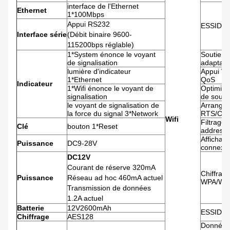
interface de l'Ethernet
Ethernet
1*100Mbps
Appui RS232
ESSID co
Interface série
(Débit binaire 9600-
115200bps réglable)
1*System énonce le voyant
Soutient
de signalisation
adaptatif
lumière d'indicateur
Appui W
1*Ethernet
QoS
Indicateur
1*Wifi énonce le voyant de
Optimisa
signalisation
de souti
le voyant de signalisation de
Arrangem
la force du signal 3*Network
RTS/CT
Wifi
Filtrage
Clé
bouton 1*Reset
address 
Affichage
Puissance
DC9-28V
connexi
DC12V
Courant de réserve 320mA
Chiffrag
Puissance
Réseau ad hoc 460mA actuel
WPA/WP
Transmission de données
1.2A actuel
Batterie
12V2600mAh
ESSID c
Chiffrage
AES128
Données