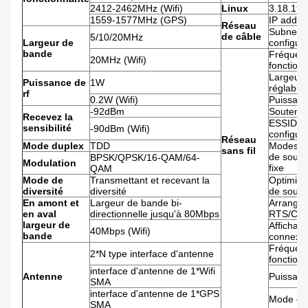
2412-2462MHz (Wifi)
Linux
3.18.19
1559-1577MHz (GPS)
IP addre
Réseau
Subnet 
de câble
5/10/20MHz
Largeur de
configur
bande
Fréquen
20MHz (Wifi)
fonction
Largeur 
Puissance de
1W
réglable
rf
0.2W (Wifi)
Puissanc
-92dBm
Soutene
Recevez la
ESSID/B
sensibilité
-90dBm (Wifi)
configur
Réseau
Mode duplex
TDD
Modes de
sans fil
de souti
BPSK/QPSK/16-QAM/64-
Modulation
fixe
QAM
Mode de
Transmettant et recevant la
Optimisa
diversité
diversité
de souti
En amont et
Largeur de bande bi-
Arrangem
en aval
directionnelle jusqu'à 80Mbps
RTS/CT
largeur de
Affichage
40Mbps (Wifi)
bande
connexi
Fréquen
2*N type interface d'antenne
fonction
interface d'antenne de 1*Wifi
Antenne
Puissanc
SMA
interface d'antenne de 1*GPS
Mode de 
SMA