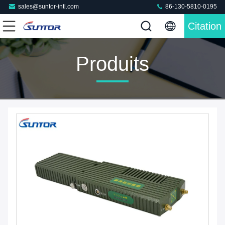
sales@suntor-intl.com
86-130-5810-0195
Citation
Produits