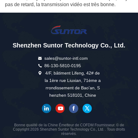
pas de retard, la transmission vidéo est très bonne.
Shenzhen Suntor Technology Co., Ltd.
sales@suntor-intl.com
86-130-5810-0195
4/F, bâtiment Lifeng, 42# de
la 1ère rue Liuxian, 71ème a
rrondissement de Bao'an, S
henzhen 518101, Chine
Bonne qualité de la Chine Émetteur de COFDM Fournisseur. © de
Copyright 2026 Shenzhen Suntor Technology Co., Ltd. . Tous droits
réservés.