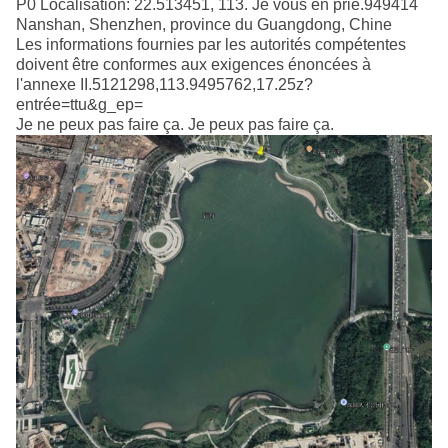
P0 Localisation: 22.513451, 113. Je vous en prie.949414
Nanshan, Shenzhen, province du Guangdong, Chine
Les informations fournies par les autorités compétentes
doivent être conformes aux exigences énoncées à
l'annexe II.5121298,113.9495762,17.25z?
entrée=ttu&g_ep=
Je ne peux pas faire ça. Je peux pas faire ça.