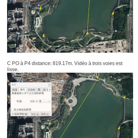
C PO à P4 distance: 819.17m. Vidéo à trois voies est
lisse.