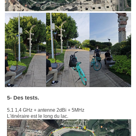
5
- Des tests.
5.1 1,4 GHz + antenne 2dBi + 5MHz
L'itinéraire est le long du lac.