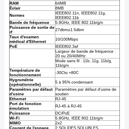
RAM
64MB
Éclair
8MB
IEEE802.11n, IEEE802.11g,
Normes
IEEE802.11b
Bande de fréquence
5.8GHz, IEEE 802.11b/g/n
Puissance de sortie de
27dbm±1.5dbm
rf
Taux d'examen
10/100Mbps
médical d'Ethernet
PoE
IEEE802.3af
Largeur de bande de fréquence :
20 ou 20/40MHz
Mode sans fil : 11b, 11g, 11b/g,
11b/g/n
Température de
-30Cto +80C
fonctionnement
Hygrométrie
5 à 95% condensant
(opérationnelle)
Paramètres par défaut
Paramètres par défaut d'usine de
d'usine
soutien
Ethernet
RJ-45
Port de fonction
RJ-45 à RJ-45
émulation
Puissance
DC/PoE
Wi-Fi
5.8GHz, IEEE 802.11b/g/n
MIMO
2x2
Courant de l'espace
2 SOLIDES SOLUBLES