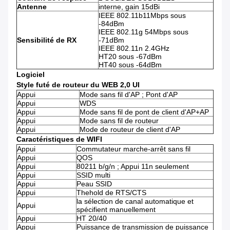
Antenne
interne, gain 15dBi
IEEE 802.11b11Mbps sous
-84dBm
IEEE 802.11g 54Mbps sous
Sensibilité de RX
-71dBm
IEEE 802.11n 2.4GHz
HT20 sous -67dBm
HT40 sous -64dBm
Logiciel
Style futé de routeur du WEB 2,0 UI
Appui
Mode sans fil d'AP ; Pont d'AP
Appui
WDS
Appui
Mode sans fil de pont de client d'AP+AP
Appui
Mode sans fil de routeur
Appui
Mode de routeur de client d'AP
Caractéristiques de WIFI
Appui
Commutateur marche-arrêt sans fil
Appui
QOS
Appui
80211 b/g/n ; Appui 11n seulement
Appui
SSID multi
Appui
Peau SSID
Appui
Thehold de RTS/CTS
la sélection de canal automatique et
Appui
spécifient manuellement
Appui
HT 20/40
Appui
Puissance de transmission de puissance