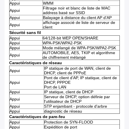
Appui
WMM
Filtrage noir et blanc de liste de MAC
Appui
address basé sur SSID
Appui
Balayage à distance du client AP d'AP
affichage associé de liste de serveur de
Appui
client
Sécurité sans fil
Appui
64/128-bit WEP OPEN/SHARE
Appui
WPA-PSK/WPA2-PSK
Appui
Mode mélangé de WPA-PSK/WPA2-PSK
AUTOMOBILE, AES, TKIP et algorithme
Appui
de chiffrement mélangé
Caractéristiques de réseau
IP statique de port de WAN, client de
Appui
DHCP, client de PPPoE
Pont de client d'AP, IP statique, client de
Appui
DHCP, PPPOE
Port de LAN
Appui
IP statique, client de DHCP
Serveur de DHCP, option définie par
Appui
l'utilisateur de DHCP
Appui
STP enjambant - protocole d'arbre
Appui
diagnostic de réseau
Caractéristiques de pare-feu
Appui
Protection de SYN-FLOOD
Appui
Expédition de port