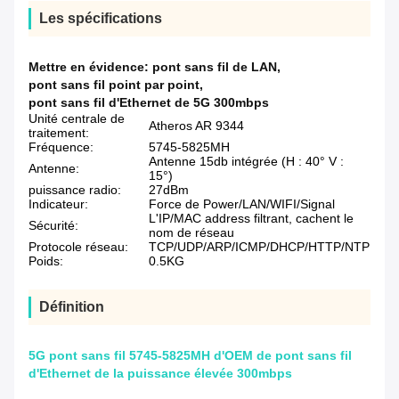
Les spécifications
Mettre en évidence:
pont sans fil de LAN
,
pont sans fil point par point
,
pont sans fil d'Ethernet de 5G 300mbps
Unité centrale de
Atheros AR 9344
traitement:
Fréquence:
5745-5825MH
Antenne 15db intégrée (H : 40° V :
Antenne:
15°)
puissance radio:
27dBm
Indicateur:
Force de Power/LAN/WIFI/Signal
L'IP/MAC address filtrant, cachent le
Sécurité:
nom de réseau
Protocole réseau:
TCP/UDP/ARP/ICMP/DHCP/HTTP/NTP
Poids:
0.5KG
Définition
5G pont sans fil 5745-5825MH d'OEM de pont sans fil
d'Ethernet de la puissance élevée 300mbps