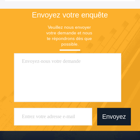
Envoyez votre enquête
Veuillez nous envoyer 
votre demande et nous 
te répondrons dès que 
possible.
Envoyez