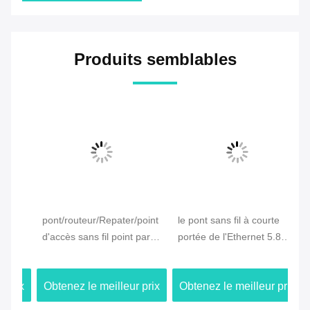
Produits semblables
pont/routeur/Repater/point
le pont sans fil à courte
Mo
ont
d'accès sans fil point par
portée de l'Ethernet 5.8G
ex
point POE d'Ethernet de
protègent contre les
po
3KM
intempéries pour la
Di
ix
Obtenez le meilleur prix
Obtenez le meilleur prix
Ob
transmission d'IP de PTP
PTMP