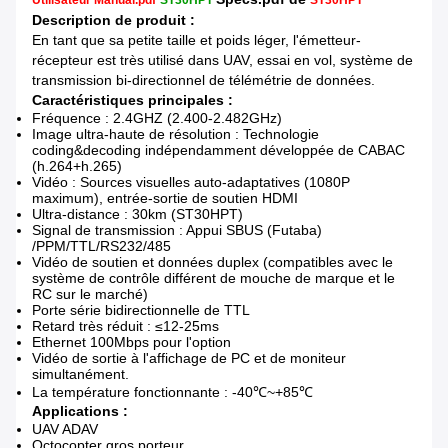
Utilisateur Manual.pdf
ST30HPT
ST30HPT
Description de produit :
En tant que sa petite taille et poids léger, l'émetteur-
récepteur est très utilisé dans UAV, essai en vol, système de
transmission bi-directionnel de télémétrie de données.
Caractéristiques principales :
Fréquence : 2.4GHZ (2.400-2.482GHz)
Image ultra-haute de résolution : Technologie
coding&decoding indépendamment développée de CABAC
(h.264+h.265)
Vidéo : Sources visuelles auto-adaptatives (1080P
maximum), entrée-sortie de soutien HDMI
Ultra-distance : 30km (ST30HPT)
Signal de transmission : Appui SBUS (Futaba)
/PPM/TTL/RS232/485
Vidéo de soutien et données duplex (compatibles avec le
système de contrôle différent de mouche de marque et le
RC sur le marché)
Porte série bidirectionnelle de TTL
Retard très réduit : ≤12-25ms
Ethernet 100Mbps pour l'option
Vidéo de sortie à l'affichage de PC et de moniteur
simultanément.
La température fonctionnante : -40℃~+85℃
Applications :
UAV ADAV
Octocopter gros porteur