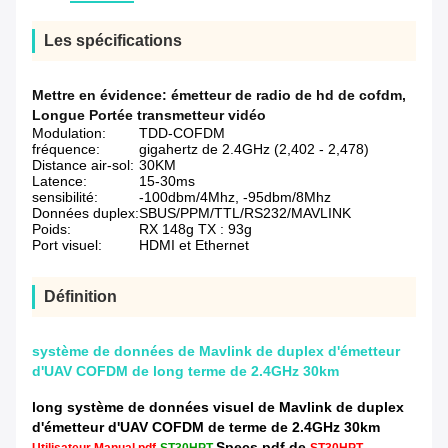
Les spécifications
Mettre en évidence:
émetteur de radio de hd de cofdm
,
Longue Portée transmetteur vidéo
Modulation:
TDD-COFDM
fréquence:
gigahertz de 2.4GHz (2,402 - 2,478)
Distance air-sol:
30KM
Latence:
15-30ms
sensibilité:
-100dbm/4Mhz, -95dbm/8Mhz
Données duplex:
SBUS/PPM/TTL/RS232/MAVLINK
Poids:
RX 148g TX : 93g
Port visuel:
HDMI et Ethernet
Définition
système de données de Mavlink de duplex d'émetteur
d'UAV COFDM de long terme de 2.4GHz 30km
long système de données visuel de Mavlink de duplex
d'émetteur d'UAV COFDM de terme de 2.4GHz 30km
Specs.pdf
de