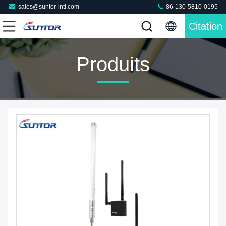
sales@suntor-intl.com
86-130-5810-0195
Citation
Produits