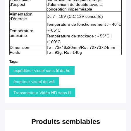
d'aspect
d'aluminium de double avec la
conception imperméable
Alimentation
Dc 7 - 18V (C.C 12V conseillé)
d'énergie
Température de fonctionnement : - 40°C
~+85°C
Température
ambiante
Température de stockage : - 55°C |
+100°C
Dimension
Tx : 73x48x20mm/Rx : 72×73×24mm
Poids
Tx : 93g, Rx : 148g
Tags:
expéditeur visuel sans fil de hd
émetteur visuel de wifi
Transmetteur Vidéo HD sans fil
Produits semblables