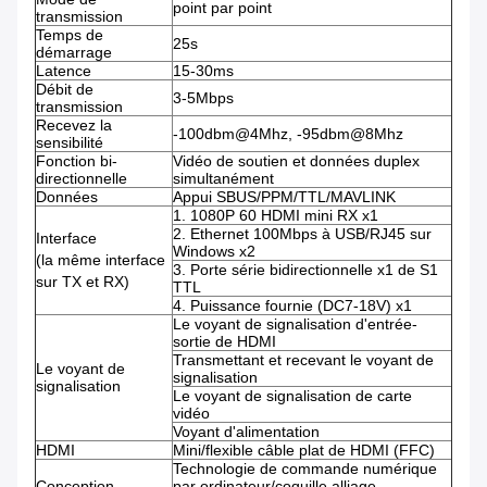
point par point
transmission
Temps de
25s
démarrage
Latence
15-30ms
Débit de
3-5Mbps
transmission
Recevez la
-100dbm@4Mhz, -95dbm@8Mhz
sensibilité
Fonction bi-
Vidéo de soutien et données duplex
directionnelle
simultanément
Données
Appui SBUS/PPM/TTL/MAVLINK
1.
1080P 60 HDMI mini RX x1
2.
Ethernet 100Mbps à USB/RJ45 sur
Interface
Windows x2
(la même interface
3.
Porte série bidirectionnelle x1 de S1
sur TX et RX)
TTL
4.
Puissance fournie (DC7-18V) x1
Le voyant de signalisation d'entrée-
sortie de HDMI
Transmettant et recevant le voyant de
Le voyant de
signalisation
signalisation
Le voyant de signalisation de carte
vidéo
Voyant d'alimentation
HDMI
Mini/flexible câble plat de HDMI (FFC)
Technologie de commande numérique
Conception
par ordinateur/coquille alliage