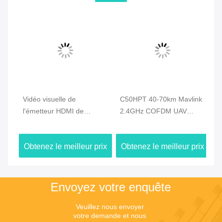
Vidéo visuelle de
C50HPT 40-70km Mavlink
C5
l'émetteur HDMI de
2.4GHz COFDM UAV
li
le
bourdon d'UAV 720P de
Vidéo émetteur Ultra
Vi
l'économie 2.4G 5km et
longue portée UP/Downlink
de
ix
Obtenez le meilleur prix
Obtenez le meilleur prix
Ob
liaison de transmission de
do
données duplex
Envoyez votre enquête
Veuillez nous envoyer 
votre demande et nous 