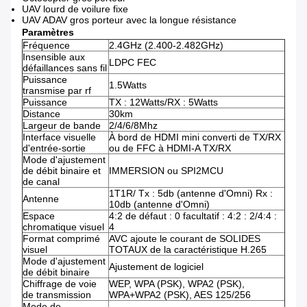
UAV lourd de voilure fixe
UAV ADAV gros porteur avec la longue résistance
Paramètres
Fréquence
2.4GHz (2.400-2.482GHz)
Insensible aux
LDPC FEC
défaillances sans fil
Puissance
1.5Watts
transmise par rf
Puissance
TX : 12Watts/RX : 5Watts
Distance
30km
Largeur de bande
2/4/6/8Mhz
Interface visuelle
À bord de HDMI mini converti de TX/RX
d'entrée-sortie
ou de FFC à HDMI-A TX/RX
Mode d'ajustement
de débit binaire et
IMMERSION ou SPI2MCU
de canal
1T1R/
Tx : 5db (antenne d'Omni) Rx :
Antenne
10db (antenne d'Omni)
Espace
4:2 de défaut : 0 facultatif : 4:2 : 2/4:4 :
chromatique visuel
4
Format comprimé
AVC ajoute le courant de SOLIDES
visuel
TOTAUX de la caractéristique H.265
Mode d'ajustement
Ajustement de logiciel
de débit binaire
Chiffrage de voie
WEP, WPA (PSK), WPA2 (PSK),
de transmission
WPA+WPA2 (PSK), AES 125/256
Mode de