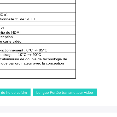
RX x1
ctionnelle x1 de S1 TTL
 x1
ortie de HDMI
éception
de carte vidéo
onctionnement : 0°C ~+ 85°C
tockage : - 10°C ~+ 90°C
e d'aluminium de double de technologie de
ue par ordinateur avec la conception
o de hd de cofdm
Longue Portée transmetteur vidéo