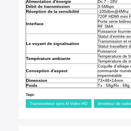
Alimentation d'énergie
Dc 7 - 18V
Débit de transmission
3-5Mbps
Réception de la sensibilité
-100dbm@4Mhz
720P HDMI mini 
Porte série bidire
Interface
RF SMA
Puissance fournie
Statut d'entrée-s
Transmission et r
Le voyant de signalisation
Statut travaillant 
Puissance
Température de f
Température ambiante
Température de s
Coquille d'alliag
Conception d'aspect
commande numériq
imperméable
Dimension
73×48×14mm
Poids
Tx : 58g/Rx : 58g
Tags:
Transmetteur sans fil Vidéo HD
émetteur de radi