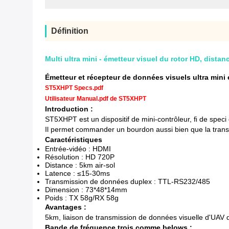
Définition
Multi ultra mini - émetteur visuel du rotor HD, distanc
Émetteur et récepteur de données visuels ultra mini
ST5XHPT Specs.pdf
Utilisateur Manual.pdf de ST5XHPT
Introduction :
ST5XHPT est un dispositif de mini-contrôleur, ﬁ de speci
Il permet commander un bourdon aussi bien que la transmi
Caractéristiques
Entrée-vidéo : HDMI
Résolution : HD 720P
Distance : 5km air-sol
Latence : ≤15-30ms
Transmission de données duplex : TTL-RS232/485
Dimension : 73*48*14mm
Poids : TX 58g/RX 58g
Avantages :
5km, liaison de transmission de données visuelle d'UAV
Bande de fréquence trois comme belows :