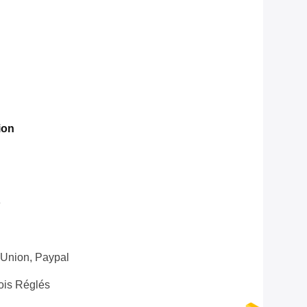
ion
e
 Union, Paypal
ois Réglés