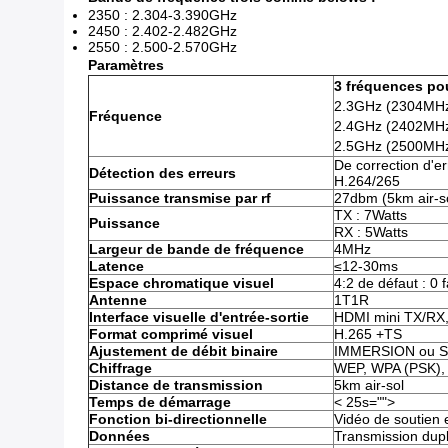
2350 : 2.304-3.390GHz
2450 : 2.402-2.482GHz
2550 : 2.500-2.570GHz
Paramètres
3 fréquences po
2.3GHz (2304MH
Fréquence
2.4GHz (2402MH
2.5GHz (2500MH
De correction d'
Détection des erreurs
H.264/265
Puissance transmise par rf
27dbm (5km air-s
TX : 7Watts
Puissance
RX : 5Watts
Largeur de bande de fréquence
4MHz
Latence
≤12-30ms
Espace chromatique visuel
4:2 de défaut : 0 fa
Antenne
1T1R
Interface visuelle d'entrée-sortie
HDMI mini TX/RX,
Format comprimé visuel
H.265 +TS
Ajustement de débit binaire
IMMERSION ou 
Chiffrage
WEP, WPA (PSK),
Distance de transmission
5km air-sol
Temps de démarrage
< 25s="">
Fonction bi-directionnelle
Vidéo de soutien
Données
Transmission dup