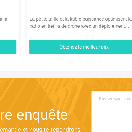
La petite taille et la faible puissance optimisent la
radio en treillis de drone avec un déploiement
rapide et une connectivité de drone longue distance
Obtenez le meilleur prix
re enquête
demande et nous te répondrons 