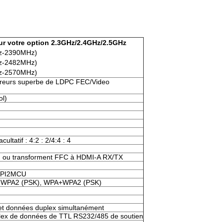
ur votre option 2.3GHz/2.4GHz/2.5GHz
z-2390MHz)
z-2482MHz)
z-2570MHz)
erreurs superbe de LDPC FEC/Video
ol)
cultatif : 4:2 : 2/4:4 : 4
 ou transforment FFC à HDMI-A RX/TX
SPI2MCU
 WPA2 (PSK), WPA+WPA2 (PSK)
 et données duplex simultanément
lex de données de TTL RS232/485 de soutien