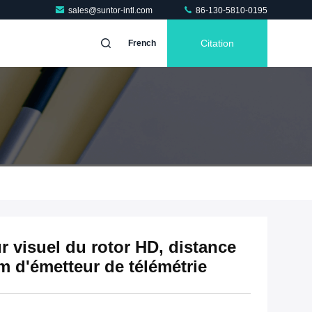
sales@suntor-intl.com
86-130-5810-0195
Citation
French
ur visuel du rotor HD, distance
5km d'émetteur de télémétrie