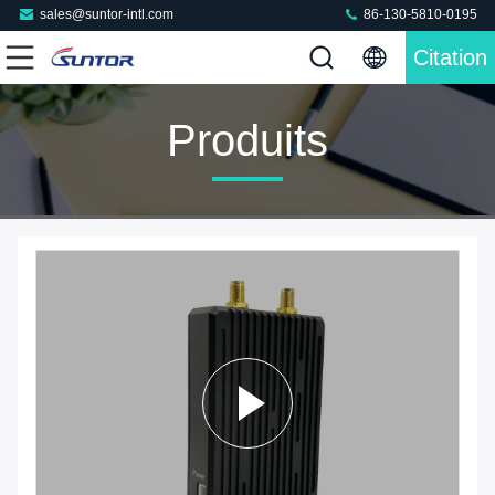
sales@suntor-intl.com
86-130-5810-0195
Citation
Produits