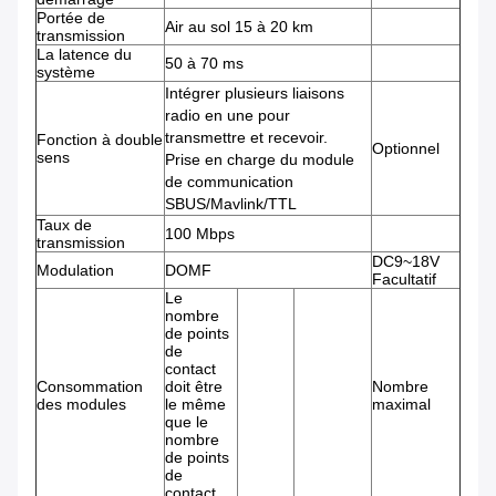
Portée de
Air au sol 15 à 20 km
transmission
La latence du
50 à 70 ms
système
Intégrer plusieurs liaisons
radio en une pour
transmettre et recevoir.
Fonction à double
Optionnel
sens
Prise en charge du module
de communication
SBUS/Mavlink/TTL
Taux de
100 Mbps
transmission
DC9~18V
Modulation
DOMF
Facultatif
Le
nombre
de points
de
contact
Consommation
doit être
Nombre
des modules
le même
maximal
que le
nombre
de points
de
contact.