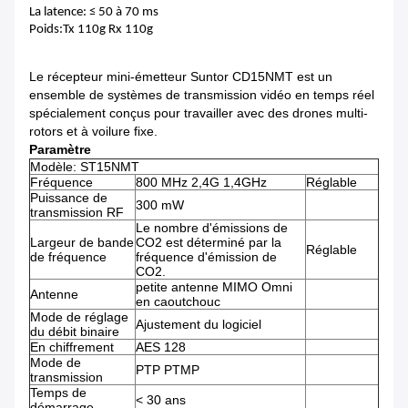
La latence: ≤ 50 à 70 ms
Poids:Tx 110g Rx 110g
Le récepteur mini-émetteur Suntor CD15NMT est un
ensemble de systèmes de transmission vidéo en temps réel
spécialement conçus pour travailler avec des drones multi-
rotors et à voilure fixe.
Paramètre
Modèle: ST15NMT
Fréquence
800 MHz 2,4G 1,4GHz
Réglable
Puissance de
300 mW
transmission RF
Le nombre d'émissions de
Largeur de bande
CO2 est déterminé par la
Réglable
de fréquence
fréquence d'émission de
CO2.
petite antenne MIMO Omni
Antenne
en caoutchouc
Mode de réglage
Ajustement du logiciel
du débit binaire
En chiffrement
AES 128
Mode de
PTP PTMP
transmission
Temps de
< 30 ans
démarrage