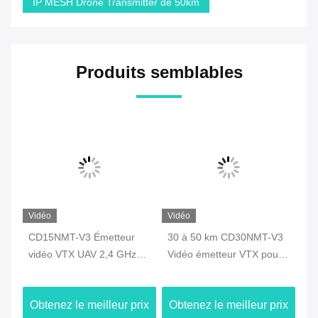
IP MESH Drone Transmitter de 50km
Produits semblables
Vidéo
Vidéo
Vi
CD15NMT-V3 Émetteur
30 à 50 km CD30NMT-V3
CD
vidéo VTX UAV 2,4 GHz
Vidéo émetteur VTX pour
vi
avec certification CE
le travail des drones à 2,4
av
GHz 1,4 GHz 800 MHz
AE
ix
Obtenez le meilleur prix
Obtenez le meilleur prix
Ob
fr