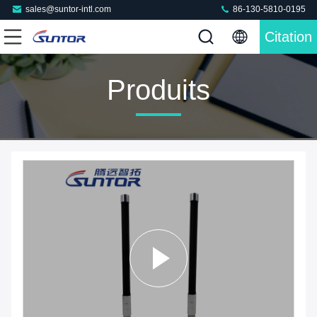
sales@suntor-intl.com
86-130-5810-0195
Citation
Produits