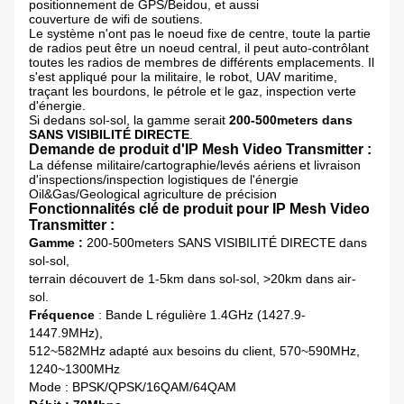
positionnement de GPS/Beidou, et aussi
couverture de wifi de soutiens.
Le système n'ont pas le noeud fixe de centre, toute la partie
de radios peut être un noeud central, il peut auto-contrôlant
toutes les radios de membres de différents emplacements. Il
s'est appliqué pour la militaire, le robot, UAV maritime,
traçant les bourdons, le pétrole et le gaz, inspection verte
d'énergie.
Si dedans sol-sol, la gamme serait
200-500meters dans
SANS VISIBILITÉ DIRECTE
.
Demande de produit d'
IP Mesh Video Transmitter
:
La défense militaire/cartographie/levés aériens et livraison
d'inspections/inspection logistiques de l'énergie
Oil&Gas/Geological agriculture de précision
Fonctionnalités clé de produit pour
IP Mesh Video
Transmitter
:
Gamme :
200-500meters SANS VISIBILITÉ DIRECTE dans
sol-sol,
terrain découvert de 1-5km dans sol-sol, >20km dans air-
sol.
Fréquence
: Bande L régulière 1.4GHz (1427.9-
1447.9MHz),
512~582MHz adapté aux besoins du client, 570~590MHz,
1240~1300MHz
Mode : BPSK/QPSK/16QAM/64QAM