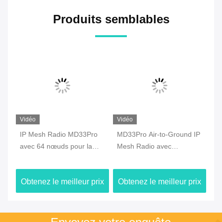
Produits semblables
Vidéo
Vidéo
Vi
IP Mesh Radio MD33Pro
MD33Pro Air-to-Ground IP
Ra
avec 64 nœuds pour la
Mesh Radio avec
MD
té
transmission de données
technologie FHSS
AE
par drone
de
ix
Obtenez le meilleur prix
Obtenez le meilleur prix
Ob