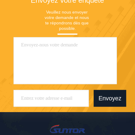
Envoyez votre enquête
Veuillez nous envoyer 
votre demande et nous 
te répondrons dès que 
possible.
Envoyez