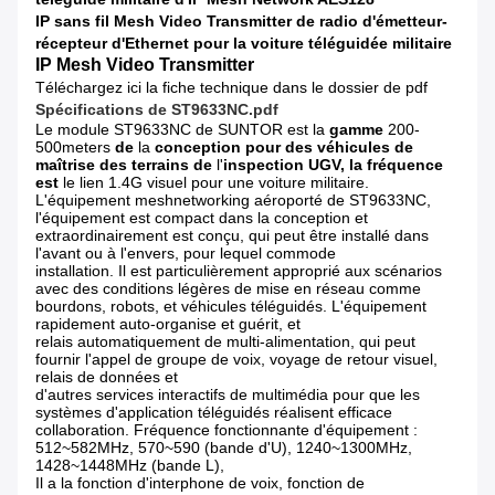
IP sans fil Mesh Video Transmitter de radio d'émetteur-
récepteur d'Ethernet pour la voiture téléguidée militaire
IP Mesh Video Transmitter
Téléchargez ici la fiche technique dans le dossier de pdf
Spécifications de ST9633NC.pdf
Le module ST9633NC de SUNTOR est la
gamme
200-
500meters
de
la
conception pour des véhicules de
maîtrise des terrains de
l'
inspection UGV, la fréquence
est
le lien 1.4G visuel pour une voiture militaire.
L'équipement meshnetworking aéroporté de ST9633NC,
l'équipement est compact dans la conception et
extraordinairement est conçu, qui peut être installé dans
l'avant ou à l'envers, pour lequel commode
installation. Il est particulièrement approprié aux scénarios
avec des conditions légères de mise en réseau comme
bourdons, robots, et véhicules téléguidés. L'équipement
rapidement auto-organise et guérit, et
relais automatiquement de multi-alimentation, qui peut
fournir l'appel de groupe de voix, voyage de retour visuel,
relais de données et
d'autres services interactifs de multimédia pour que les
systèmes d'application téléguidés réalisent efficace
collaboration. Fréquence fonctionnante d'équipement :
512~582MHz, 570~590 (bande d'U), 1240~1300MHz,
1428~1448MHz (bande L),
Il a la fonction d'interphone de voix, fonction de