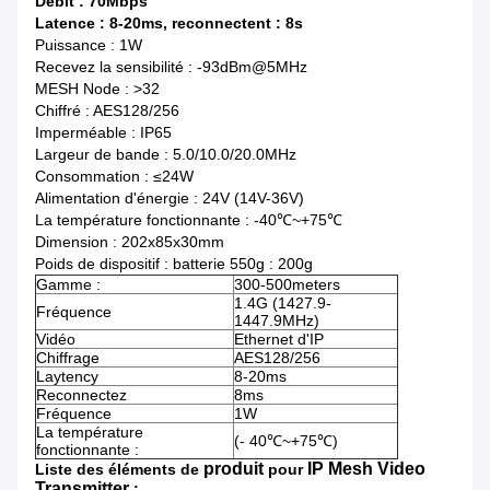
Débit : 70Mbps
Latence : 8-20ms, reconnectent : 8s
Puissance : 1W
Recevez la sensibilité : -93dBm@5MHz
MESH Node : >32
Chiffré : AES128/256
Imperméable : IP65
Largeur de bande : 5.0/10.0/20.0MHz
Consommation : ≤24W
Alimentation d'énergie : 24V (14V-36V)
La température fonctionnante : -40℃~+75℃
Dimension : 202x85x30mm
Poids de dispositif : batterie 550g : 200g
Gamme :
300-500meters
1.4G (1427.9-
Fréquence
1447.9MHz)
Vidéo
Ethernet d'IP
Chiffrage
AES128/256
Laytency
8-20ms
Reconnectez
8ms
Fréquence
1W
La température
(- 40
℃~+75℃
)
fonctionnante :
produit
IP Mesh Video
Liste des éléments de
pour
Transmitter
: