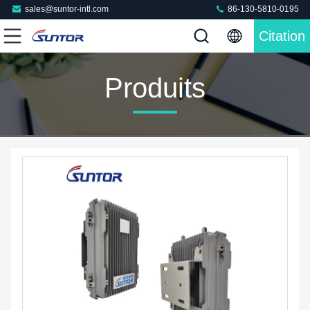
sales@suntor-intl.com
86-130-5810-0195
Citation
Produits