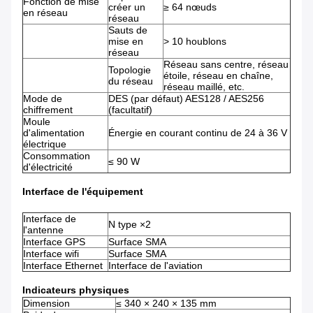
Fonction de mise
créer un
≥ 64 nœuds
en réseau
réseau
Sauts de
mise en
> 10 houblons
réseau
Réseau sans centre, réseau
Topologie
étoile, réseau en chaîne,
du réseau
réseau maillé, etc.
Mode de
DES (par défaut) AES128 / AES256
chiffrement
(facultatif)
Moule
d'alimentation
Énergie en courant continu de 24 à 36 V
électrique
Consommation
≤ 90 W
d'électricité
Interface de l'équipement
Interface de
N type ×2
l'antenne
Interface GPS
Surface SMA
Interface wifi
Surface SMA
Interface Ethernet
Interface de l'aviation
Indicateurs physiques
Dimension
≤ 340 × 240 × 135 mm