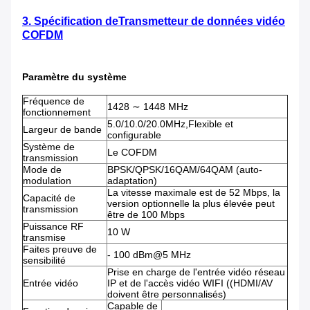
3. Spécification de
Transmetteur de données vidéo
COFDM
Paramètre du système
Fréquence de
1428 ∼ 1448 MHz
fonctionnement
5.0/10.0/20.0MHz,Flexible et
Largeur de bande
configurable
Système de
Le COFDM
transmission
Mode de
BPSK/QPSK/16QAM/64QAM (auto-
modulation
adaptation)
La vitesse maximale est de 52 Mbps, la
Capacité de
version optionnelle la plus élevée peut
transmission
être de 100 Mbps
Puissance RF
10 W
transmise
Faites preuve de
- 100 dBm@5 MHz
sensibilité
Prise en charge de l'entrée vidéo réseau
Entrée vidéo
IP et de l'accès vidéo WIFI ((HDMI/AV
doivent être personnalisés)
Capable de