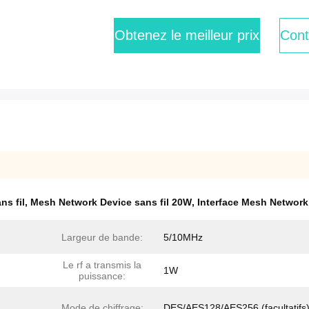
Obtenez le meilleur prix
Cont
s fil
,
Mesh Network Device sans fil 20W
,
Interface Mesh Network 
Largeur de bande:
5/10MHz
Le rf a transmis la
1W
puissance:
Mode de chiffrage:
DES/AES128/AES256 (facultatifs