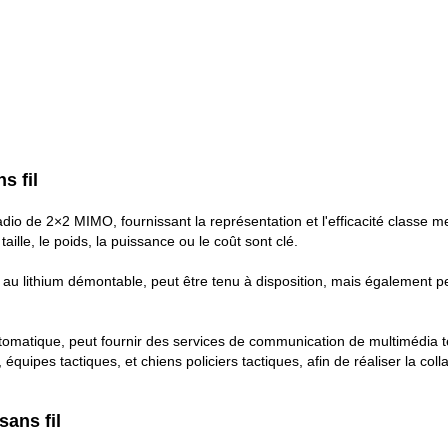
s fil
dio de 2×2 MIMO, fournissant la représentation et l'efficacité classe me
aille, le poids, la puissance ou le coût sont clé.
ie au lithium démontable, peut être tenu à disposition, mais également peu
utomatique, peut fournir des services de communication de multimédia t
, équipes tactiques, et chiens policiers tactiques, afin de réaliser la coll
ans fil