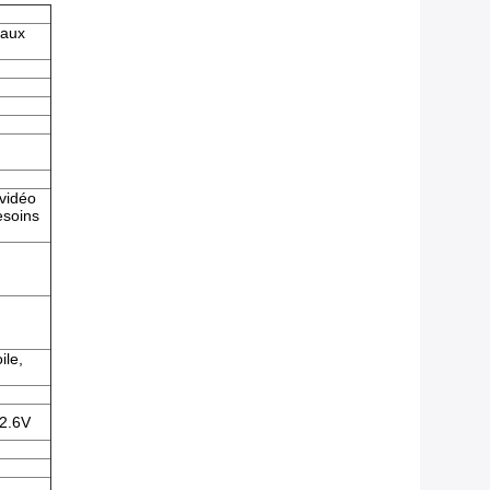
 aux
 vidéo
esoins
ile,
12.6V