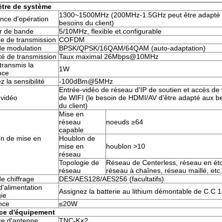
tre de système
1300~1500MHz (200MHz-1.5GHz peut être adapté
nce d'opération
besoins du client)
r de bande
5/10MHz, flexible et configurable
e de transmission
COFDM
e modulation
BPSK/QPSK/16QAM/64QAM (auto-adaptation)
té de transmission
Taux maximal 26Mbps@10MHz
 transmis la
1W
nce
 la sensibilité
-100dBm@5MHz
Entrée-vidéo de réseau d'IP de soutien et accès de
-vidéo
de WIFI (le besoin de HDMI/AV d'être adapté aux b
du client)
Mise en
réseau
noeuds ≥64
capable
on de mise en
Houblon de
mise en
houblon >10
réseau
Topologie de
Réseau de Centerless, réseau en éto
réseau
réseau à chaînes, réseau maillé, etc.
e chiffrage
DES/AES128/AES256 (facultatifs)
'alimentation
Assignez la batterie au lithium démontable de C.C 
ie
nce
≤20W
ace d'équipement
ce d'antenne
TNC-K×2