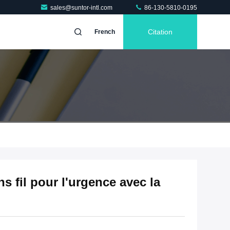
sales@suntor-intl.com
86-130-5810-0195
Citation
French
 fil pour l'urgence avec la