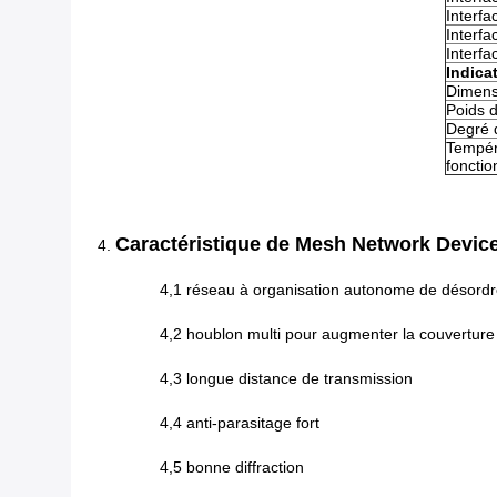
Interfa
Interfa
Interfa
Indica
Dimens
Poids 
Degré 
Tempér
foncti
Caractéristique
de Mesh Network Device 
4.
4,1 réseau à organisation autonome de désordre 
4,2 houblon multi pour augmenter la couverture 
4,3 longue distance de transmission
4,4 anti-parasitage fort
4,5 bonne diffraction