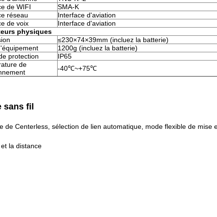
ce de WIFI
SMA-K
ce réseau
Interface d'aviation
ce de voix
Interface d'aviation
teurs physiques
ion
≤230×74×39mm (incluez la batterie)
d'équipement
1200g (incluez la batterie)
de protection
IP65
ature de
-40℃~+75℃
onnement
sans fil
de Centerless, sélection de lien automatique, mode flexible de mise en 
et la distance