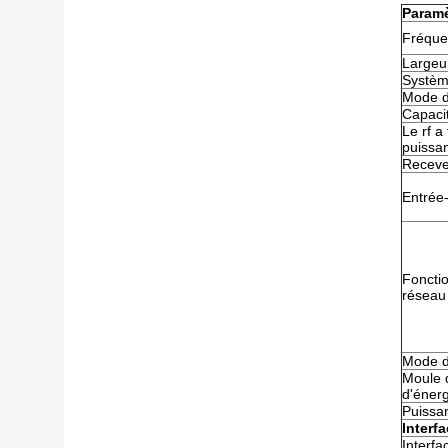
Paramè
Fréque
Largeu
Systèm
Mode d
Capaci
Le rf a
puissa
Recevez
Entrée
Foncti
réseau
Mode d
Moule d
d'énerg
Puissa
Interf
Interfa