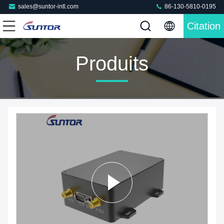
sales@suntor-intl.com
86-130-5810-0195
Citation
Produits