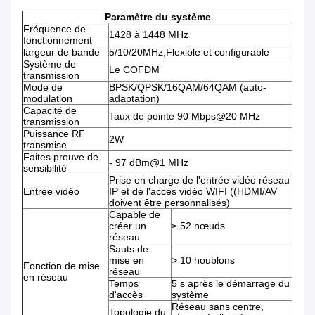
Paramètre du système
Fréquence de
1428 à 1448 MHz
fonctionnement
largeur de bande
5/10/20MHz,Flexible et configurable
Système de
Le COFDM
transmission
Mode de
BPSK/QPSK/16QAM/64QAM (auto-
modulation
adaptation)
Capacité de
Taux de pointe 90 Mbps@20 MHz
transmission
Puissance RF
2W
transmise
Faites preuve de
- 97 dBm@1 MHz
sensibilité
Prise en charge de l'entrée vidéo réseau
Entrée vidéo
IP et de l'accès vidéo WIFI ((HDMI/AV
doivent être personnalisés)
Capable de
créer un
≥ 52 nœuds
réseau
Sauts de
mise en
> 10 houblons
Fonction de mise
réseau
en réseau
Temps
5 s après le démarrage du
d'accès
système
Réseau sans centre,
Topologie du