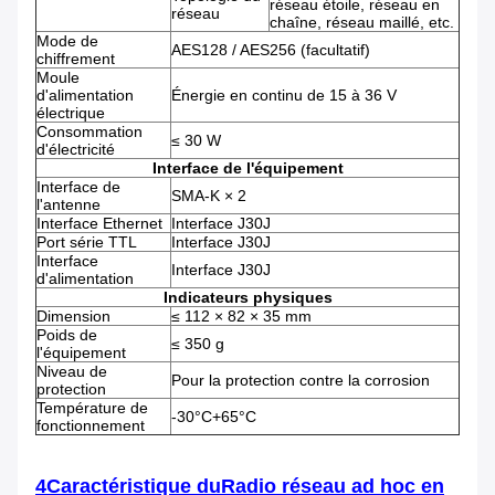
réseau étoile, réseau en
réseau
chaîne, réseau maillé, etc.
Mode de
AES128 / AES256 (facultatif)
chiffrement
Moule
d'alimentation
Énergie en continu de 15 à 36 V
électrique
Consommation
≤ 30 W
d'électricité
Interface de l'équipement
Interface de
SMA-K × 2
l'antenne
Interface Ethernet
Interface J30J
Port série TTL
Interface J30J
Interface
Interface J30J
d'alimentation
Indicateurs physiques
Dimension
≤ 112 × 82 × 35 mm
Poids de
≤ 350 g
l'équipement
Niveau de
Pour la protection contre la corrosion
protection
Température de
-30°C+65°C
fonctionnement
4Caractéristique du
Radio réseau ad hoc en