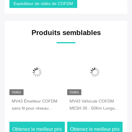
Expéditeur de vidéo de COFDM
Produits semblables
Vidéo
Vidéo
Vi
ns
MV43 Émetteur COFDM
MV43 Véhicule COFDM
MB
sans fil pour réseau
MESH 30 - 50Km Longue
ex
V
d'auto-assemblage monté
portée Réseau ad hoc
à 
sur véhicule
sans fil Radio haut débit
ix
Obtenez le meilleur prix
Obtenez le meilleur prix
Ob