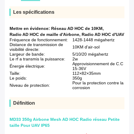
Les spécifications
Mettre en évidence:
Réseau AD HOC de 10KM
,
Radio AD HOC de maille d'Airbone
,
Radio AD HOC d'UAV
Fréquence de fonctionnement:
1428-1448 mégahertz
Distance de transmission de
10KM d'air-sol
visibilité directe:
Largeur de bande:
5/10/20 mégahertz
Le rf a transmis la puissance:
2w
Approvisionnement de C.C
Énergie électrique:
15-36V
Taille:
112×82×35mm
Le poids:
350g
Pour la protection contre la
Niveau de protection:
corrosion
Définition
MD33 350g Airbone Mesh AD HOC Radio réseau Petite
taille Pour UAV IP65