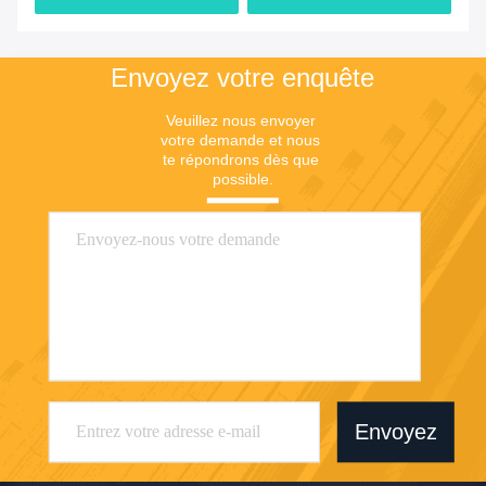
Envoyez votre enquête
Veuillez nous envoyer 
votre demande et nous 
te répondrons dès que 
possible.
Envoyez