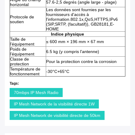
57.6-2,5 degrés (angle large - plage)
horizontal
Les données sont fournies par les
fournisseurs d'accès à
Protocole de
l'information.802.1x,QoS,HTTPS,IPv6
soutien
(SIP,SRTP, (facultatif)), GB28181,E-
HOME
Indice physique
Taille de
≤ 600 mm × 196 mm × 67 mm
l'équipement
Poids de
6.5 kg (y compris l'antenne)
l'équipement
Classe de
Pour la protection contre la corrosion
protection
Température de
-30°C+65°C
fonctionnement
Tags:
70mbps IP Mesh Radio
IP Mesh Network de la visibilité directe 1W
IP Mesh Network de visibilité directe de 50km