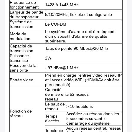
Fréquence de
1428 à 1448 MHz
fonctionnement
Largeur de bande
5/10/20MHz, flexible et configurable
du transporteur
Système de
Le COFDM
transmission
Le système d'alarme doit être équipé
Mode de
d'un dispositif d'alarme de qualité
modulation
supérieure.
Capacité de
Taux de pointe 90 Mbps@20 MHz
transmission
Puissance
2W
transmise
Recevoir de la
- 97 dBm@1 MHz
sensibilité
Prend en charge l'entrée vidéo réseau IP
Entrée vidéo
et l'accès vidéo WIFI (HDMI/AV doit être
personnalisé)
Capacité
de mise en
≥ 52 nœuds
réseau
Le saut de
> 10 houblons
réseau
Fonction de
Accédez au réseau dans les
réseau
Temps
5 secondes suivant le
d'accès
démarrage du système
Aucun réseau central, réseau
Topologie