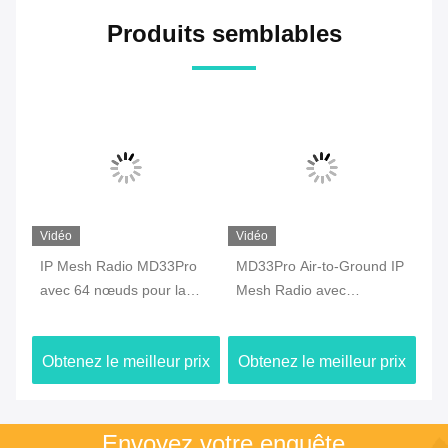
Produits semblables
Vidéo
Vidéo
Vi
IP Mesh Radio MD33Pro
MD33Pro Air-to-Ground IP
Ra
avec 64 nœuds pour la
Mesh Radio avec
MD
té
transmission de données
technologie FHSS
AE
par drone
de
ix
Obtenez le meilleur prix
Obtenez le meilleur prix
Ob
Envoyez votre enquête