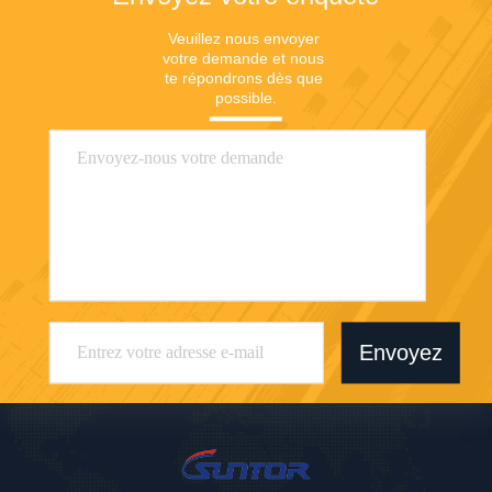
Veuillez nous envoyer 
votre demande et nous 
te répondrons dès que 
possible.
Envoyez