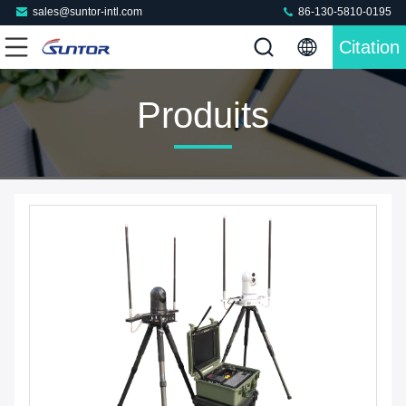
sales@suntor-intl.com
86-130-5810-0195
Citation
Produits