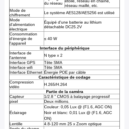
étoile, réseau en chaîne,
du réseau
réseau maillé, etc.
Mode de
Le système AES128/AES256 est utilisé
chiffrement
Mode
Équipé d'une batterie au lithium
d'alimentation
détachable DC25.2V
électrique
Consommation
d'énergie de
≤ 40 W
l'appareil
Interface du périphérique
Interface de
N type x 2
l'antenne
Interface GPS
Tête SMA
Interface wifi
Tête SMA
Interface Ethernet
Énergie POE par câble
Caractéristique de codage
Compression
H.265/H.264
vidéo
Partie de la caméra
Capteur
1/2.8 " CMOS à balayage progressif
pixel
Deux millions.
Couleur: 0,05 Lux @ (F1.6, AGC ON)
Éclairage
Noir et blanc: 0,01 Lux @ (F1.6, AGC
ON)
Lentille
4.8-120 mm 25 x Zoom optique
Angle du champ