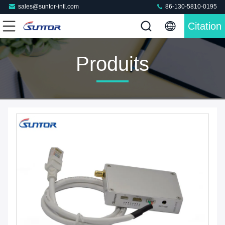
sales@suntor-intl.com
86-130-5810-0195
Citation
Produits