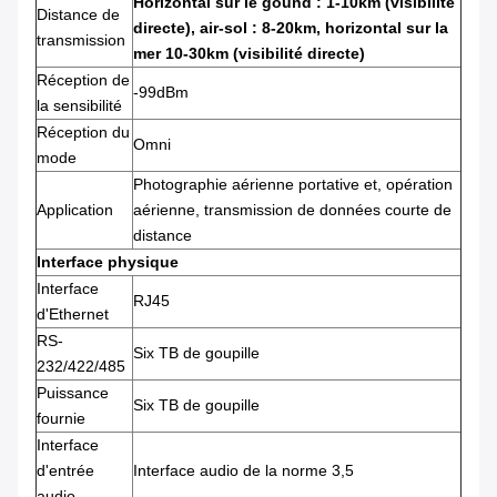
Horizontal sur le gound : 1-10km (visibilité
Distance de
directe), air-sol : 8-20km, horizontal sur la
transmission
mer 10-30km (visibilité directe)
Réception de
-99dBm
la sensibilité
Réception du
Omni
mode
Photographie aérienne portative et, opération
Application
aérienne, transmission de données courte de
distance
Interface physique
Interface
RJ45
d'Ethernet
RS-
Six TB de goupille
232/422/485
Puissance
Six TB de goupille
fournie
Interface
d'entrée
Interface audio de la norme 3,5
audio