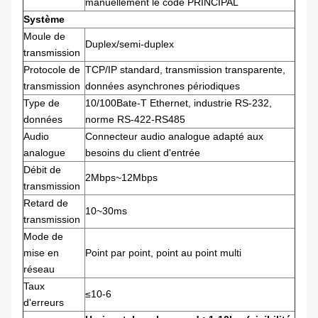
manuellement le code PRINCIPAL
Système
Moule de
Duplex/semi-duplex
transmission
Protocole de
TCP/IP standard, transmission transparente,
transmission
données asynchrones périodiques
Type de
10/100Bate-T Ethernet, industrie RS-232,
données
norme RS-422-RS485
Audio
Connecteur audio analogue adapté aux
analogue
besoins du client d'entrée
Débit de
2Mbps~12Mbps
transmission
Retard de
10~30ms
transmission
Mode de
mise en
Point par point, point au point multi
réseau
Taux
≤10-6
d'erreurs