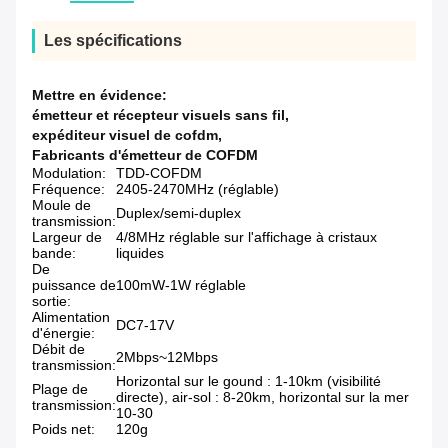
Les spécifications
Mettre en évidence:
émetteur et récepteur visuels sans fil
,
expéditeur visuel de cofdm
,
Fabricants d'émetteur de COFDM
Modulation:
TDD-COFDM
Fréquence:
2405-2470MHz (réglable)
Moule de
Duplex/semi-duplex
transmission:
Largeur de
4/8MHz réglable sur l'affichage à cristaux
bande:
liquides
De
puissance de
100mW-1W réglable
sortie:
Alimentation
DC7-17V
d'énergie:
Débit de
2Mbps~12Mbps
transmission:
Horizontal sur le gound : 1-10km (visibilité
Plage de
directe), air-sol : 8-20km, horizontal sur la mer
transmission:
10-30
Poids net:
120g