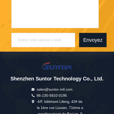
Envoyez
Shenzhen Suntor Technology Co., Ltd.
sales@suntor-intl.com
86-130-5810-0195
4/F, bâtiment Lifeng, 42# de
la 1ère rue Liuxian, 71ème a
rrondissement de Bao'an, S