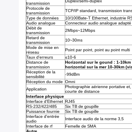
Duplex/semi-duplex
transmission
Protocole de
TCP/IP standard, transmission tra
transmission
Type de données
10/100Bate-T Ethernet, industrie
Audio analogue
Connecteur audio analogue adapté a
Débit de
2Mbps~12Mbps
transmission
Retard de
10~30ms
transmission
Mode de mise en
Point par point, point au point multi
réseau
Taux d'erreurs
≤10-6
Distance de
Horizontal sur le gound : 1-10km (v
transmission
horizontal sur la mer 10-30km (visi
Réception de la
-99dBm
sensibilité
Réception du mode
Omni
Photographie aérienne portative et
Application
courte de distance
Interface physique
Interface d'Ethernet
RJ45
RS-232/422/485
Six TB de goupille
Puissance fournie
Six TB de goupille
Interface d'entrée
Interface audio de la norme 3,5
audio
Interface de rf
Femelle de SMA
Autre