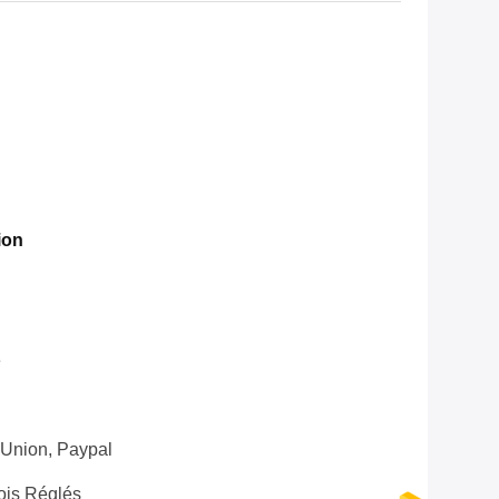
ion
e
 Union, Paypal
ois Réglés