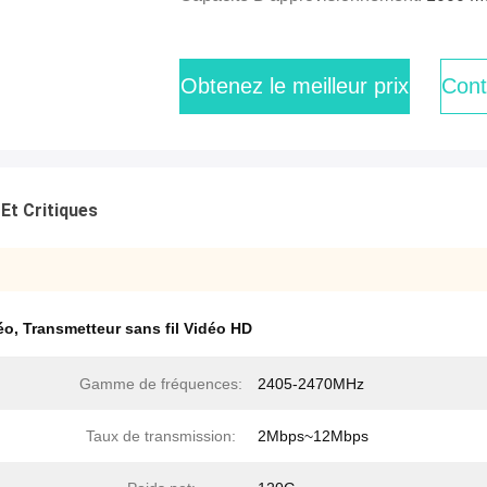
Obtenez le meilleur prix
Cont
Et Critiques
éo
,
Transmetteur sans fil Vidéo HD
Gamme de fréquences:
2405-2470MHz
Taux de transmission:
2Mbps~12Mbps