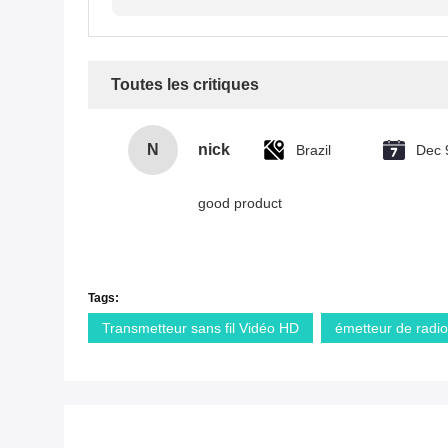
Toutes les critiques
N
nick
Brazil
Dec 
good product
Tags:
Transmetteur sans fil Vidéo HD
émetteur de radi