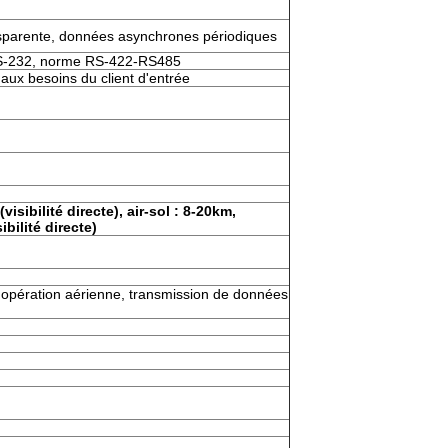
nsparente, données asynchrones périodiques
 RS-232, norme RS-422-RS485
ux besoins du client d'entrée
isibilité directe), air-sol : 8-20km,
bilité directe)
, opération aérienne, transmission de données