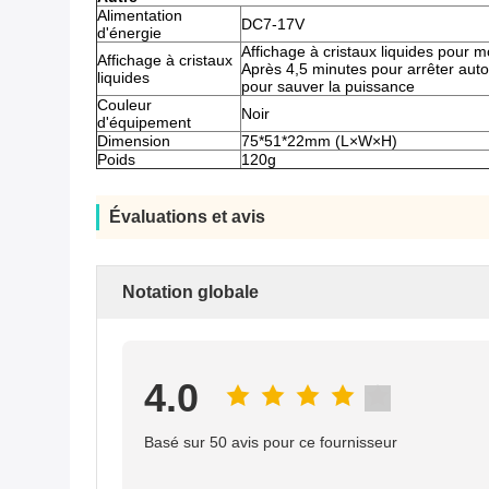
Alimentation
DC7-17V
d'énergie
Affichage à cristaux liquides pour m
Affichage à cristaux
Après 4,5 minutes pour arrêter auto
liquides
pour sauver la puissance
Couleur
Noir
d'équipement
Dimension
75*51*22mm (L×W×H)
Poids
120g
Évaluations et avis
Notation globale
4.0
Basé sur 50 avis pour ce fournisseur