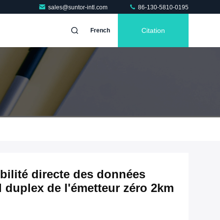
sales@suntor-intl.com
86-130-5810-0195
Citation
French
ilité directe des données
l duplex de l'émetteur zéro 2km