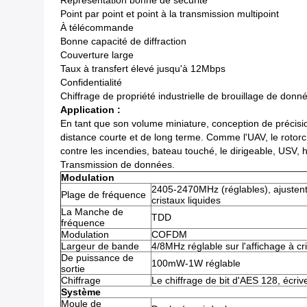
Représentation bonne de sécurité
Point par point et point à la transmission multipoint
À télécommande
Bonne capacité de diffraction
Couverture large
Taux à transfert élevé jusqu'à 12Mbps
Confidentialité
Chiffrage de propriété industrielle de brouillage de donn
Application :
En tant que son volume miniature, conception de précision
distance courte et de long terme. Comme l'UAV, le rotorc
contre les incendies, bateau touché, le dirigeable, USV, h
Transmission de données.
Modulation
2405-2470MHz (réglables), ajustent
Plage de fréquence
cristaux liquides
La Manche de
TDD
fréquence
Modulation
COFDM
Largeur de bande
4/8MHz réglable sur l'affichage à cr
De puissance de
100mW-1W réglable
sortie
Chiffrage
Le chiffrage de bit d'AES 128, écr
Système
Moule de