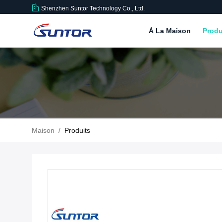
Shenzhen Suntor Technology Co., Ltd.
À La Maison
Produ
Maison
/
Produits