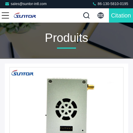
sales@suntor-intl.com
86-130-5810-0195
Citation
Produits