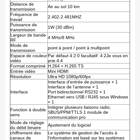
Distance de
Air au sol 10 km
transmission
Fréquence de
2.402-2.481MHZ
travail
Puissance de
1W (30 dBm)
transmission
Largeur de bande
4 MHz/8 MHz
RF
Mode de
point à point / point à multipoint
transmission
Espace de couleur
Par défaut 4:2:0 facultatif: 4:2Je vous en
vidéo
prie.4:4
Format comprimé
H.264 + H.265 TS
Entrée vidéo
Mini HDMI
Résolution
Ultra HD 1080p/60fps
Interface d'entrée de puissance × 1
Interface de l'antenne × 1
Interface
Port bidirectionnel RS232 × 1
Ethernet vers USB / RJ45 sous Windows
× 1
Intégrer plusieurs liaisons radio,
Fonction à double
SBUS/PPM/TTLS 1 module de
sens
communication pro
Mode de réglage
Ajustement du logiciel
du débit binaire
chiffrement des
Le système de gestion de l'accès à
canaux de
l'information est basé sur les systèmes