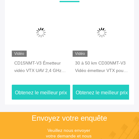
Vidéo
Vidéo
Vi
CD15NMT-V3 Émetteur
30 à 50 km CD30NMT-V3
CD
vidéo VTX UAV 2,4 GHz
Vidéo émetteur VTX pour
vi
avec certification CE
le travail des drones à 2,4
av
GHz 1,4 GHz 800 MHz
AE
ix
Obtenez le meilleur prix
Obtenez le meilleur prix
Ob
fr
dr
Envoyez votre enquête
Veuillez nous envoyer 
votre demande et nous 