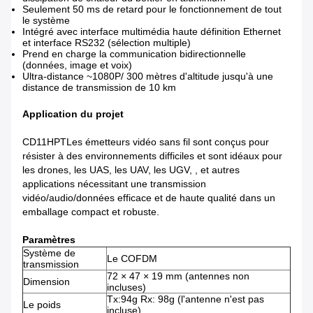
Seulement 50 ms de retard pour le fonctionnement de tout
le système
Intégré avec interface multimédia haute définition Ethernet
et interface RS232 (sélection multiple)
Prend en charge la communication bidirectionnelle
(données, image et voix)
Ultra-distance ~1080P/ 300 mètres d'altitude jusqu'à une
distance de transmission de 10 km
Application du projet
CD11HPT
Les émetteurs vidéo sans fil sont conçus pour
résister à des environnements difficiles et sont idéaux pour
les drones, les UAS, les UAV, les UGV, , et autres
applications nécessitant une transmission
vidéo/audio/données efficace et de haute qualité dans un
emballage compact et robuste.
Paramètres
Système de
Le COFDM
transmission
72 × 47 × 19 mm (antennes non
Dimension
incluses)
Tx:94g Rx: 98g (l'antenne n'est pas
Le poids
incluse)