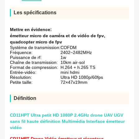
Les spécifications
Mettre en évidence:
émetteur micro de caméra et de vidéo de fpv
,
quadcopter micro de fpv
Système de transmission:
COFDM
Fréquence:
2402~2482MHz
Puissance de rf:
1w
Chaîne de transmission:
10km air-sol
Format de compression:
H.264 + h.265 TS
Entrée-vidéo:
mini hdmi
Résolution:
Ultra HD 1080p/60fps
Petite taille:
72×47x19mm
Définition
CD11HPT Ultra petit HD 1080P 2.4GHz drone UAV UGV
sans fil haute définition Multimédia Interface émetteur
vidéo
CD11HPT Drone Vidéo émetteur et récepteur