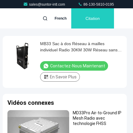
sales@suntor-intl.com
86-130-5810-0195
Citation
French
MB33 Sac à dos Réseau à mailles
individuel Radio 30KM 30W Réseau sans fil
auto-organisé Radio
Contactez-Nous Maintenant
En Savoir Plus
Vidéos connexes
MD33Pro Air-to-Ground IP
Mesh Radio avec
technologie FHSS