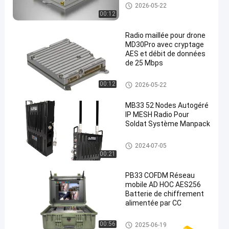
IP Mesh Network
2026-05-22
00:12
Radio maillée pour drone
MD30Pro avec cryptage
AES et débit de données
de 25 Mbps
IP Mesh Network
00:12
2026-05-22
MB33 52 Nodes Autogéré
IP MESH Radio Pour
Soldat Système Manpack
IP Mesh Network
2024-07-05
00:21
PB33 COFDM Réseau
mobile AD HOC AES256
Batterie de chiffrement
alimentée par CC
Réseau ad hoc
00:56
2025-06-19