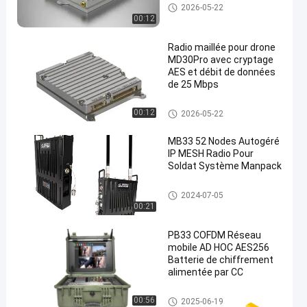
IP Mesh Network
2026-05-22
00:12
Radio maillée pour drone
MD30Pro avec cryptage
AES et débit de données
de 25 Mbps
IP Mesh Network
00:12
2026-05-22
MB33 52 Nodes Autogéré
IP MESH Radio Pour
Soldat Système Manpack
IP Mesh Network
2024-07-05
00:21
PB33 COFDM Réseau
mobile AD HOC AES256
Batterie de chiffrement
alimentée par CC
Réseau ad hoc
00:56
2025-06-19