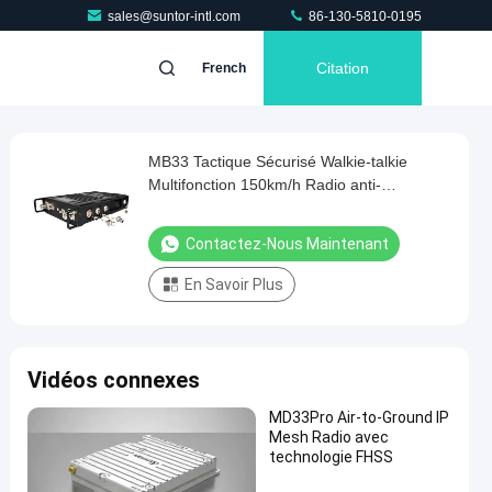
sales@suntor-intl.com
86-130-5810-0195
Citation
French
MB33 Tactique Sécurisé Walkie-talkie
Multifonction 150km/h Radio anti-
interférence sac à dos
Contactez-Nous Maintenant
En Savoir Plus
Vidéos connexes
MD33Pro Air-to-Ground IP
Mesh Radio avec
technologie FHSS