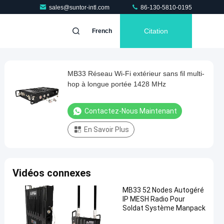
sales@suntor-intl.com
86-130-5810-0195
Citation
French
MB33 Réseau Wi-Fi extérieur sans fil multi-
hop à longue portée 1428 MHz
Contactez-Nous Maintenant
En Savoir Plus
Vidéos connexes
MB33 52 Nodes Autogéré
IP MESH Radio Pour
Soldat Système Manpack