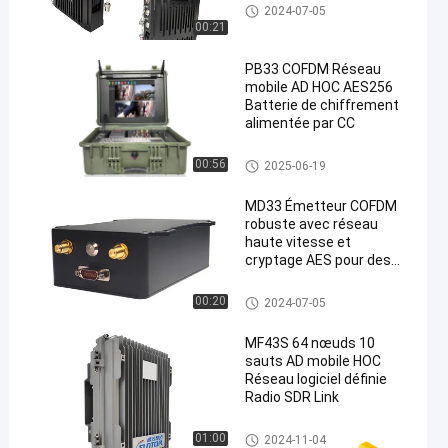
IP Mesh Network
2024-07-05
00:21
PB33 COFDM Réseau
mobile AD HOC AES256
Batterie de chiffrement
alimentée par CC
Réseau ad hoc
00:56
2025-06-19
MD33 Émetteur COFDM
robuste avec réseau
haute vitesse et
cryptage AES pour des
communications
sécurisées
IP Mesh Network
00:20
2024-07-05
MF43S 64 nœuds 10
sauts AD mobile HOC
Réseau logiciel définie
Radio SDR Link
Réseau ad hoc
01:00
2024-11-04