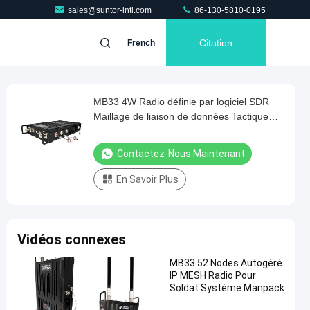
sales@suntor-intl.com
86-130-5810-0195
Citation
French
MB33 4W Radio définie par logiciel SDR
Maillage de liaison de données Tactique
MIMO Radio
Contactez-Nous Maintenant
En Savoir Plus
Vidéos connexes
MB33 52 Nodes Autogéré
IP MESH Radio Pour
Soldat Système Manpack