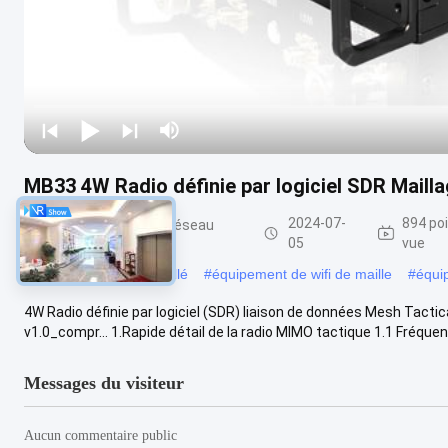
MB33 4W Radio définie par logiciel SDR Maill
2024-07-
894 po
Produits sans fil de réseau
maillé
05
vue
#
module de réseau maillé
#
équipement de wifi de maille
#
équi
4W Radio définie par logiciel (SDR) liaison de données Mesh Tact
v1.0_compr... 1.Rapide détail de la radio MIMO tactique 1.1 Fréquenc
Messages du visiteur
Aucun commentaire public