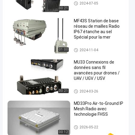
IP Mesh Network
2024-07-05
00:21
MF43S Station de base
réseau de mailles Radio
IP67 étanche au sel
Spécial pour la mer
Produits sans fil de réseau ma
01:00
2024-11-04
illé
MU33 Connexions de
données sans fil
avancées pour drones /
UAV / UGV / USV
Produits sans fil de réseau ma
00:21
2024-03-26
illé
MD33Pro Air-to-Ground IP
Mesh Radio avec
technologie FHSS
IP Mesh Network
2026-05-22
00:12