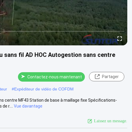
 sans fil AD HOC Autogestion sans centre
Partager
Contactez-nous maintenant
teur
#
Expéditeur de vidéo de COFDM
s centre MF43 Station de base à maillage fixe Spécifications-
de r....
Vue davantage
Laissez un message.