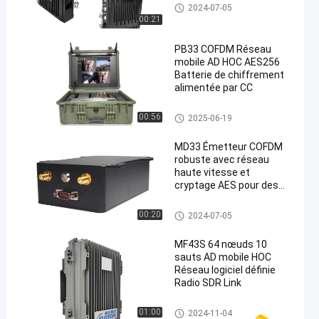
IP Mesh Network
2024-07-05
00:21
PB33 COFDM Réseau
mobile AD HOC AES256
Batterie de chiffrement
alimentée par CC
Réseau ad hoc
00:56
2025-06-19
MD33 Émetteur COFDM
robuste avec réseau
haute vitesse et
cryptage AES pour des
communications
sécurisées
IP Mesh Network
00:20
2024-07-05
MF43S 64 nœuds 10
sauts AD mobile HOC
Réseau logiciel définie
Radio SDR Link
Réseau ad hoc
01:00
2024-11-04