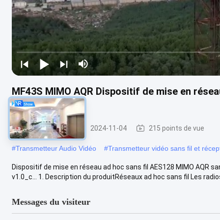
MF43S MIMO AQR Dispositif de mise en réseau
AES128
Réseau ad hoc
2024-11-04
215 points de vue
#
Transmetteur Audio Vidéo
#
Transmetteur vidéo sans fil et récep
Dispositif de mise en réseau ad hoc sans fil AES128 MIMO AQR san
v1.0_c... 1. Description du produitRéseaux ad hoc sans fil Les radios 
Messages du visiteur