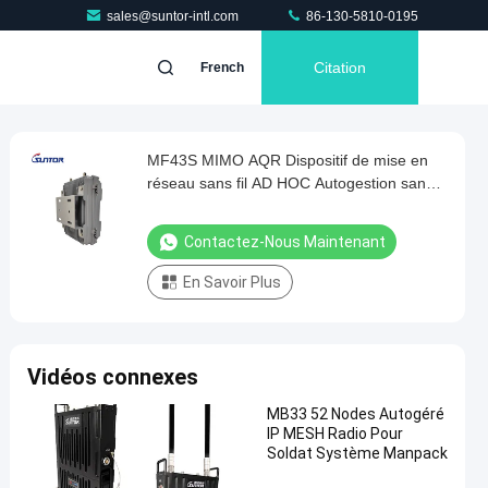
sales@suntor-intl.com
86-130-5810-0195
Citation
French
MF43S MIMO AQR Dispositif de mise en
réseau sans fil AD HOC Autogestion sans
centre AES128
Contactez-Nous Maintenant
En Savoir Plus
Vidéos connexes
MB33 52 Nodes Autogéré
IP MESH Radio Pour
Soldat Système Manpack