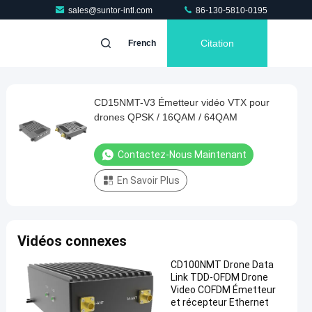
sales@suntor-intl.com
86-130-5810-0195
Citation
French
CD15NMT-V3 Émetteur vidéo VTX pour
drones QPSK / 16QAM / 64QAM
Contactez-Nous Maintenant
En Savoir Plus
Vidéos connexes
CD100NMT Drone Data
Link TDD-OFDM Drone
Video COFDM Émetteur
et récepteur Ethernet