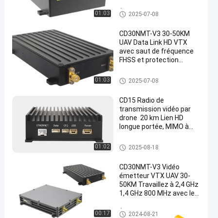
Émetteur de COFDM
01:03
2025-07-08
CD30NMT-V3 30-50KM
UAV Data Link HD VTX
avec saut de fréquence
FHSS et protection
cryptée AES128 pour le
drone
Liaison de transmission de do
01:03
2025-07-08
nnées d'UAV
CD15 Radio de
transmission vidéo par
drone ️ 20 km Lien HD
longue portée, MIMO à
double antenne,
chiffrement AES128
émetteur de vidéo de bourdon
01:02
2025-08-18
CD30NMT-V3 Vidéo
émetteur VTX UAV 30-
50KM Travaillez à 2,4 GHz
1,4 GHz 800 MHz avec le
port série
RS232/TTL/SBUS pour
Émetteur visuel d'UAV
00:17
2024-08-21