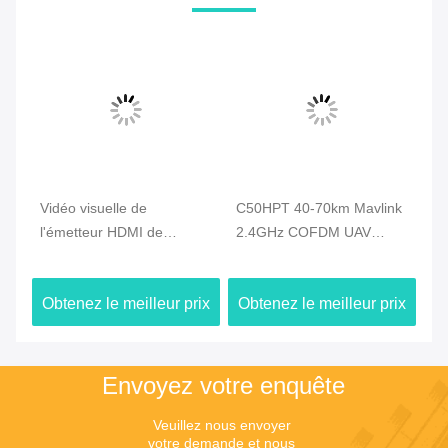
Vidéo visuelle de
C50HPT 40-70km Mavlink
C5
l'émetteur HDMI de
2.4GHz COFDM UAV
li
le
bourdon d'UAV 720P de
Vidéo émetteur Ultra
Vi
l'économie 2.4G 5km et
longue portée UP/Downlink
de
ix
Obtenez le meilleur prix
Obtenez le meilleur prix
Ob
liaison de transmission de
do
données duplex
Envoyez votre enquête
Veuillez nous envoyer 
votre demande et nous 