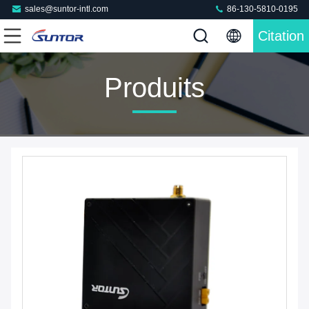
sales@suntor-intl.com
86-130-5810-0195
Citation
Produits