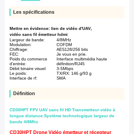
Les spécifications
Mettre en évidence:
lien de vidéo d'UAV
,
vidéo sans fil émetteur hdmi
Largeur de bande:
4/8MHz
Modulation:
COFDM
Chiffrage:
AES128/256 bits
FEC:
Je vous en prie.
Poids du commerce
Interface multimédia haute
d'entrée:
définition/RJ45
Débit binaire visuel:
3-5Mbps
Le poids:
TX/RX: 146 g/93 g
Interface de rf:
SMA
Définition
CD30HPT FPV UAV sans fil HD Transmetteur vidéo à
longue distance Système technologique largeur de
bande 4/8Mhz
CD30HPT Drone Vidéo émetteur et récepteur