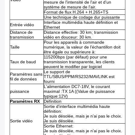
mesure de l'intensité de l'air et d'un
système de mesure de l'air.
Format de flux H.264 + H.265+TS
Une technique de codage dur puissante
Interface multimédia haute définition et
Entrée vidéo
Ethernet
Distance de
Distance effective: 30 km; transmission
transmission
vidéo en douceur: 30 km.
Pour les appareils à commande
Taille
numérique, la valeur de l'échantillon doit
être égale ou supérieure à:
115200bps (par défaut) pour une
Taux de baud
transmission transparente, les clients
peuvent le modifier par logiciel
Le support de
Paramètres sans
TTL/SBUS/PPM/RS232/MAVLINK est
fil de données
fourni
L'alimentation DC7-18V, le courant
puissance
maximal :TX 1A ((Value de puissance
typique:12V)
Paramètres RX
Définition
Sortie d'interface multimédia haute
définition:
Je suis désolée, mais je n'ai pas le choix.
Sortie vidéo
Je suis désolée.
Sortie Ethernet:
Je suis désolée, mais je n'ai pas le choix.