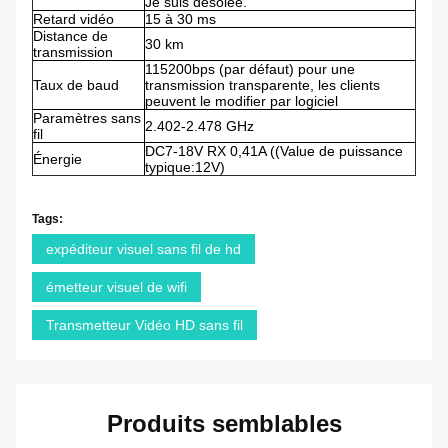
Je suis désolée.
Retard vidéo
15 à 30 ms
Distance de
30 km
transmission
115200bps (par défaut) pour une
Taux de baud
transmission transparente, les clients
peuvent le modifier par logiciel
Paramètres sans
2.402-2.478 GHz
fil
DC7-18V RX 0,41A ((Value de puissance
Énergie
typique:12V)
Tags:
expéditeur visuel sans fil de hd
émetteur visuel de wifi
Transmetteur Vidéo HD sans fil
Produits semblables