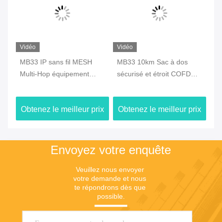
Vidéo
Vidéo
Vi
s
MB33 IP sans fil MESH
MB33 10km Sac à dos
MB
Multi-Hop équipement
sécurisé et étroit COFDM
sa
réseau spécialisé
Transmetteur audio vidéo
Be
GPS/Wifi/4G
numérique sans fil avec
ix
Obtenez le meilleur prix
Obtenez le meilleur prix
Ob
batterie
Envoyez votre enquête
Veuillez nous envoyer 
votre demande et nous 
te répondrons dès que 
possible.