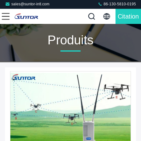
sales@suntor-intl.com
86-130-5810-0195
Citation
Produits