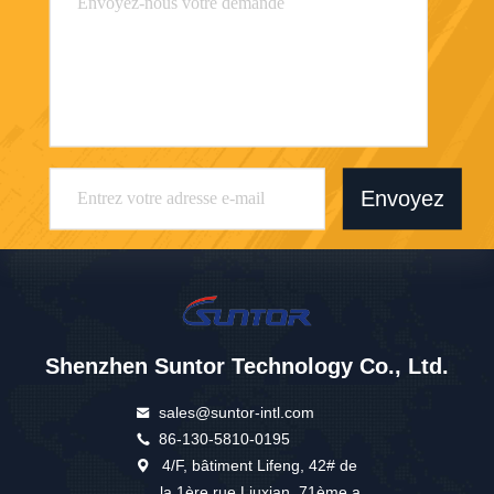
Envoyez
Shenzhen Suntor Technology Co., Ltd.
sales@suntor-intl.com
86-130-5810-0195
4/F, bâtiment Lifeng, 42# de
la 1ère rue Liuxian, 71ème a