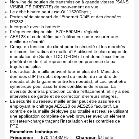
Non-line de soutien de transmission à grande vitesse (SANS
VISIBILITÉ DIRECTE) de mouvement de vue
Le débit binaire peut jusqu'à 115200bps ;
Portes série standard de l'Ethernet RJ45 et des données
RS232 ;
Incorporé avec la batterie
Fréquence disponible : 570~590MHz réglable
AES128 et code défini par l'utilisateur pour assurer une
meilleure sécurité.
Conçu en fonction du client pour la sécurité et les marchés
militaires, les radios de maille d'IP utilisent le plan unique de
modulation de Suntor TDD-OFDM et ont donc l'excellentes
pénétration de rf et représentation en présence de par
trajets multiples.
Les radios de maille peuvent fournir plus de 8 Mb/s des
données d'IP (le débit dépend du mode, du nombre de
noeuds et de la gamme entre les noeuds), et ceci peut être
symétrique pour assortir des conditions de réseau. La
diversité donne la protection contre l'effacement, et il y a des
intervalles de garde et de correction d'erreurs intégrés.
La sécurité du réseau maillé entier peut être assurée en
employant le chiffrage AES128 ou AES256 facultatif. Le
contrôle de la maille déployée par totalité est réalisé utilisant
une application complète de web browser avec un élément
utilisateur-chargé traçant l'installation et les contrôles de
PTZ.
Paramètres techniques
Fréquence
570-1443MHz
Chargeur-
U-botte