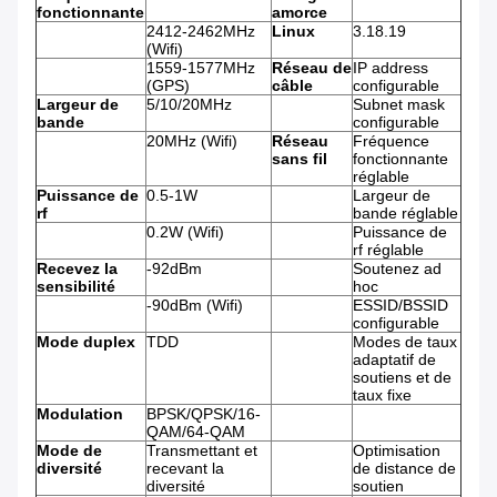
fonctionnante
amorce
2412-2462MHz
Linux
3.18.19
(Wifi)
1559-1577MHz
Réseau de
IP address
(GPS)
câble
configurable
Largeur de
5/10/20MHz
Subnet mask
bande
configurable
20MHz (Wifi)
Réseau
Fréquence
sans fil
fonctionnante
réglable
Puissance de
0.5-1W
Largeur de
rf
bande réglable
0.2W (Wifi)
Puissance de
rf réglable
Recevez la
-92dBm
Soutenez ad
sensibilité
hoc
-90dBm (Wifi)
ESSID/BSSID
configurable
Mode duplex
TDD
Modes de taux
adaptatif de
soutiens et de
taux fixe
Modulation
BPSK/QPSK/16-
QAM/64-QAM
Mode de
Transmettant et
Optimisation
diversité
recevant la
de distance de
diversité
soutien